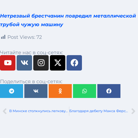
Нетрезвый брестчанин повредил металлической
трубой чужую машину
Post Views:
72
Читайте нас в соц-сетях:
Поделиться в соц-сетях:
В Минске столкнулись легковушка и электробус. Пострадали 4 человека
Благодаря дебюту Макса Ферстаппена, билеты на 24-часовую гонку на Нюрбургринге впервые были распроданы полностью