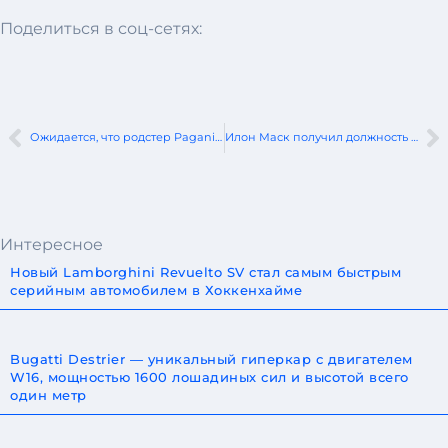
Поделиться в соц-сетях:
Ожидается, что родстер Pagani Zonda 760 LM будет продаваться за более чем 12 миллионов долларов
Илон Маск получил должность в администрации Трампа
Интересное
Новый Lamborghini Revuelto SV стал самым быстрым
серийным автомобилем в Хоккенхайме
Bugatti Destrier — уникальный гиперкар с двигателем
W16, мощностью 1600 лошадиных сил и высотой всего
один метр