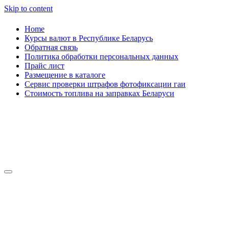
Skip to content
Home
Курсы валют в Республике Беларусь
Обратная связь
Политика обработки персональных данных
Прайс лист
Размещение в каталоге
Сервис проверки штрафов фотофиксации гаи
Стоимость топлива на заправках Беларуси
Авторулевой
Сайт про автомобили