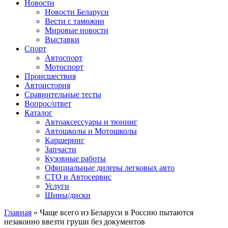
Сайт про автомобили
Новости
Новости Беларуси
Вести с таможни
Мировые новости
Выставки
Спорт
Автоспорт
Мотоспорт
Происшествия
Автоистория
Сравнительные тесты
Вопрос/ответ
Каталог
Автоакcессуары и тюнинг
Автошколы и Мотошколы
Каршеринг
Запчасти
Кузовные работы
Официальные дилеры легковых авто
СТО и Автосервис
Услуги
Шины/диски
Главная
»
Чаще всего из Беларуси в Россию пытаются
незаконно ввезти груши без документов