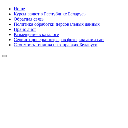
Skip
Home
to
Курсы валют в Республике Беларусь
content
Обратная связь
Политика обработки персональных данных
Прайс лист
Размещение в каталоге
Сервис проверки штрафов фотофиксации гаи
Стоимость топлива на заправках Беларуси
Авторулевой
Сайт про автомобили
Авторулевой