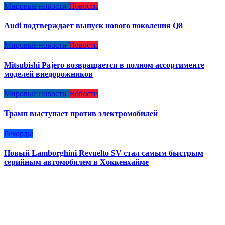
Мировые новости
Новости
Audi подтверждает выпуск нового поколения Q8
Мировые новости
Новости
Mitsubishi Pajero возвращается в полном ассортименте
моделей внедорожников
Мировые новости
Новости
Трамп выступает против электромобилей
Рекорды
Новый Lamborghini Revuelto SV стал самым быстрым
серийным автомобилем в Хоккенхайме