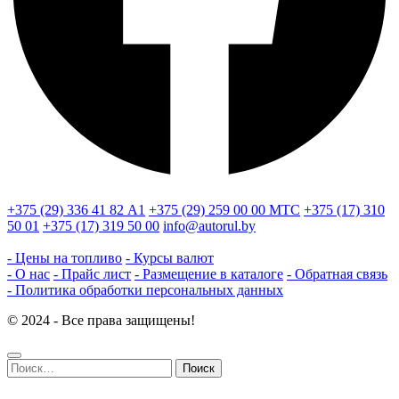
+375 (29) 336 41 82
А1
+375 (29) 259 00 00
МТС
+375 (17) 310
50 01
+375 (17) 319 50 00
info@autorul.by
- Цены на топливо
- Курсы валют
- О нас
- Прайс лист
- Размещение в каталоге
- Обратная связь
- Политика обработки персональных данных
© 2024 - Все права защищены!
Найти: