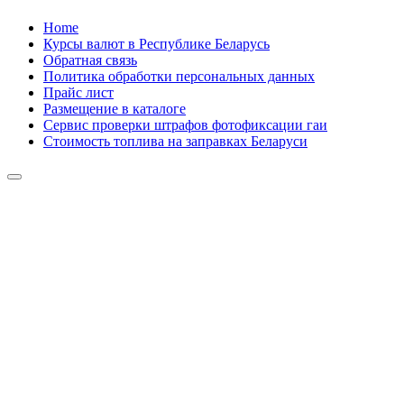
Skip
Home
to
Курсы валют в Республике Беларусь
content
Обратная связь
Политика обработки персональных данных
Прайс лист
Размещение в каталоге
Сервис проверки штрафов фотофиксации гаи
Стоимость топлива на заправках Беларуси
Авторулевой
Сайт про автомобили
Авторулевой