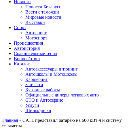
Сайт про автомобили
Новости
Новости Беларуси
Вести с таможни
Мировые новости
Выставки
Спорт
Автоспорт
Мотоспорт
Происшествия
Автоистория
Сравнительные тесты
Вопрос/ответ
Каталог
Автоакcессуары и тюнинг
Автошколы и Мотошколы
Каршеринг
Запчасти
Кузовные работы
Официальные дилеры легковых авто
СТО и Автосервис
Услуги
Шины/диски
Главная
»
CATL представил батарею на 600 кВт·ч и систему
ее замены