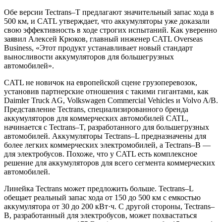
Обе версии Tectrans–T предлагают значительный запас хода в
500 км, и CATL утверждает, что аккумуляторы уже доказали
свою эффективность в ходе строгих испытаний. Как уверенно
заявил Алексей Крюков, главный инженер CATL Overseas
Business, «Этот продукт устанавливает новый стандарт
выносливости аккумуляторов для большегрузных
автомобилей».
CATL не новичок на европейской сцене грузоперевозок,
установив партнерские отношения с такими гигантами, как
Daimler Truck AG, Volkswagen Commercial Vehicles и Volvo A/B.
Представление Tectrans, специализированного бренда
аккумуляторов для коммерческих автомобилей CATL,
начинается с Tectrans–T, разработанного для большегрузных
автомобилей. Аккумуляторы Tectrans–L предназначены для
более легких коммерческих электромобилей, а Tectrans–B —
для электробусов. Похоже, что у CATL есть комплексное
решение для аккумуляторов для всего сегмента коммерческих
автомобилей.
Линейка Tectrans может предложить больше. Tectrans–L
обещает реальный запас хода от 150 до 500 км с емкостью
аккумулятора от 30 до 200 кВт·ч. С другой стороны, Tectrans–
B, разработанный для электробусов, может похвастаться