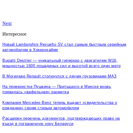
Next
Интересное
Новый Lamborghini Revuelto SV стал самым быстрым серийным
автомобилем в Хоккенхайме
Bugatti Destrier — уникальный гиперкар с двигателем W16,
мощностью 1600 лошадиных сил и высотой всего один метр
В Могилеве Renault столкнулся с двумя грузовиками МАЗ
На перекрестке Пушкина — Притыцкого в Минске вновь
появилась «вафельная» разметка
Компания Mercedes-Benz теперь выдает «свидетельства о
рождении» своим старым автомобилям
Расширен перечень документов, подтверждающих право на
въезд в пограничную зону Беларуси