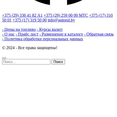
+375 (29) 336 41 82
А1
+375 (29) 259 00 00
МТС
+375 (17) 310
50 01
+375 (17) 319 50 00
info@autorul.by
- Цены на топливо
- Курсы валют
- О нас
- Прайс лист
- Размещение в каталоге
- Обратная связь
- Политика обработки персональных данных
© 2024 - Все права защищены!
Найти: