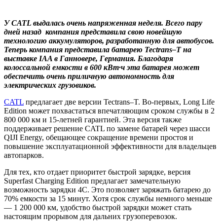
У CATL выдалась очень напряженная неделя. Всего пару
дней назад компания представила свою новейшую
технологию аккумуляторов, разработанную для автобусов.
Теперь компания представила батарею Tectrans–T на
выставке IAA в Ганновере, Германия. Благодаря
колоссальной емкости в 600 кВт·ч эта батарея может
обеспечить очень приличную автономность для
электрических грузовиков.
CATL
предлагает две версии Tectrans–T. Во-первых, Long Life
Edition может похвастаться впечатляющим сроком службы в 2
800 000 км и 15-летней гарантией. Эта версия также
поддерживает решение CATL по замене батарей через шасси
QIJI Energy, обещающее сокращение времени простоя и
повышение эксплуатационной эффективности для владельцев
автопарков.
Для тех, кто отдает приоритет быстрой зарядке, версия
Superfast Charging Edition предлагает замечательную
возможность зарядки 4C. Это позволяет заряжать батарею до
70% емкости за 15 минут. Хотя срок службы немного меньше
— 1 200 000 км, удобство быстрой зарядки может стать
настоящим прорывом для дальних грузоперевозок.