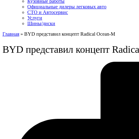
Кузовные работы
Официальные дилеры легковых авто
СТО и Автосервис
Услуги
Шины/диски
Главная
»
BYD представил концепт Radical Ocean-M
BYD представил концепт Radic