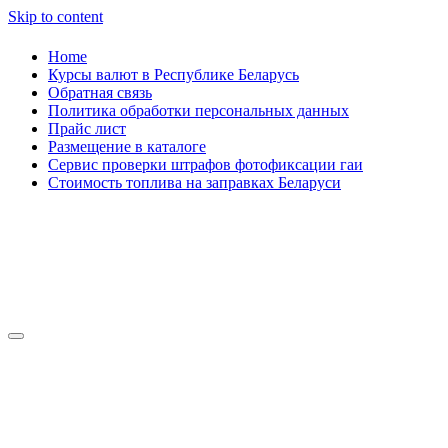
Skip to content
Home
Курсы валют в Республике Беларусь
Обратная связь
Политика обработки персональных данных
Прайс лист
Размещение в каталоге
Сервис проверки штрафов фотофиксации гаи
Стоимость топлива на заправках Беларуси
Авторулевой
Сайт про автомобили