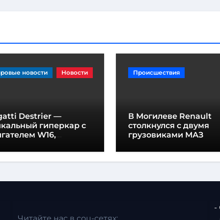
ровые новости
Новости
Происшествия
atti Destrier —
В Могилеве Renault
икальный гиперкар с
столкнулся с двумя
гателем W16,
грузовиками МАЗ
щностью 1600
шадиных сил и
отой всего один метр
-
Читайте нас в соц-сетях: