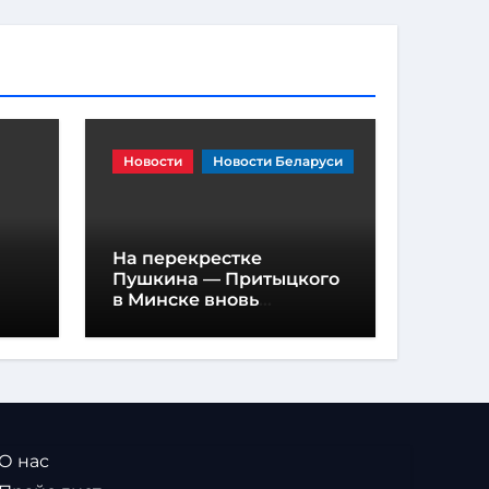
Новости
Новости Беларуси
На перекрестке
Пушкина — Притыцкого
в Минске вновь
появилась «вафельная»
разметка
 О нас