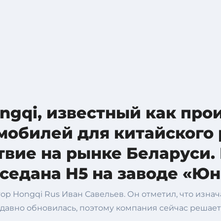
ngqi, известный как про
мобилей для китайского 
твие на рынке Беларуси.
седана H5 на заводе «Юн
ор Hongqi Rus Иван Савельев. Он отметил, что изна
давно обновилась, поэтому компания сейчас решает 