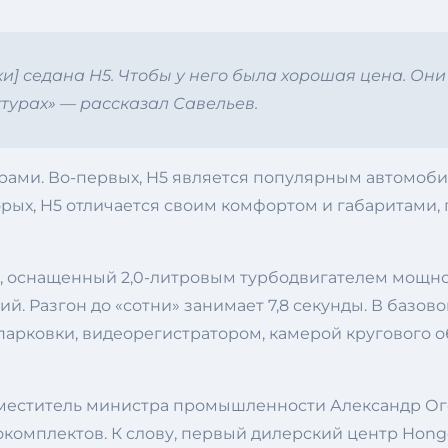
и] седана H5. Чтобы у него была хорошая цена. Они
ктурах» — рассказал Савельев.
ами. Во-первых, H5 является популярным автомобиле
орых, H5 отличается своим комфортом и габаритами
 оснащенный 2,0-литровым турбодвигателем мощность
й. Разгон до «сотни» занимает 7,8 секунды. В базо
арковки, видеорегистратором, камерой кругового о
еститель министра промышленности Александр Огор
мплектов. К слову, первый дилерский центр Hongqi 