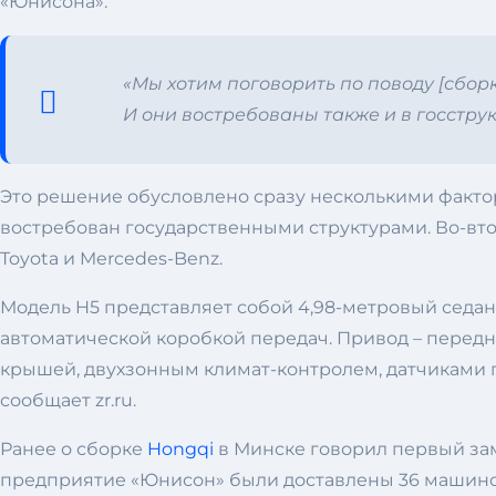
«Юнисона».
«Мы хотим поговорить по поводу [сборк
И они востребованы также и в госстру
Это решение обусловлено сразу несколькими фактор
востребован государственными структурами. Во-вт
Toyota и Mercedes-Benz.
Модель H5 представляет собой 4,98-метровый седан,
автоматической коробкой передач. Привод – передни
крышей, двухзонным климат-контролем, датчиками п
сообщает zr.ru.
Ранее о сборке
Hongqi
в Минске говорил первый зам
предприятие «Юнисон» были доставлены 36 машиноко