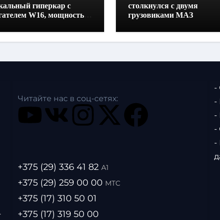
кальный гиперкар с
столкнулся с двумя
гателем W16, мощностью
грузовиками МАЗ
0 лошадиных сил и
отой всего один метр
-
Читайте нас в соц-сетях:
-
-
-
-
д
+375 (29) 336 41 82
А1
+375 (29) 259 00 00
МТС
+375 (17) 310 50 01
.
+375 (17) 319 50 00