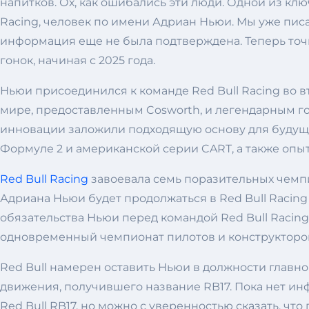
напитков. Ох, как ошибались эти люди. Одной из кл
Racing, человек по имени Адриан Ньюи. Мы уже писа
информация еще не была подтверждена. Теперь точно
гонок, начиная с 2025 года.
Ньюи присоединился к команде Red Bull Racing во в
мире, предоставленным Cosworth, и легендарным го
инновации заложили подходящую основу для будущег
Формуле 2 и американской серии CART, а также опыт 
Red Bull Racing
завоевала семь поразительных чемпи
Адриана Ньюи будет продолжаться в Red Bull Racing
обязательства Ньюи перед командой Red Bull Racin
одновременный чемпионат пилотов и конструкторо
Red Bull намерен оставить Ньюи в должности главн
движения, получившего название RB17. Пока нет и
Red Bull RB17, но можно с уверенностью сказать, ч