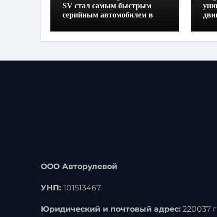
SV стал самым быстрым
уни
серийным автомобилем в
дви
Хоккенхайме
160
выс
ООО Авторулевой
УНП:
101513467
Юридический и почтовый адрес:
220037 г