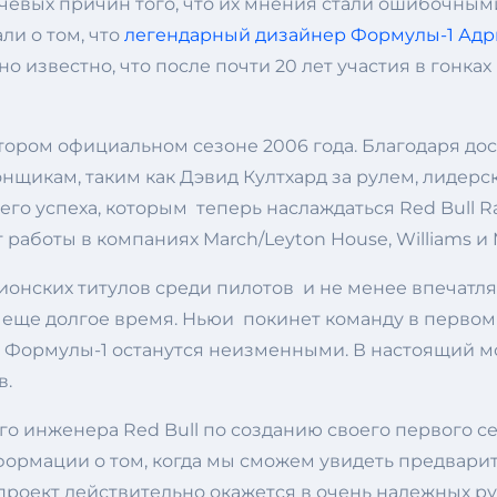
ючевых причин того, что их мнения стали ошибочным
ли о том, что
легендарный дизайнер Формулы-1 Адри
 известно, что после почти 20 лет участия в гонках
тором официальном сезоне 2006 года. Благодаря дос
нщикам, таким как Дэвид Култхард за рулем, лидерс
о успеха, которым теперь наслаждаться Red Bull R
работы в компаниях March/Leyton House, Williams и M
онских титулов среди пилотов и не менее впечатл
 еще долгое время. Ньюи покинет команду в первом к
g Формулы-1 останутся неизменными. В настоящий м
в.
ого инженера Red Bull по созданию своего первого 
нформации о том, когда мы сможем увидеть предвар
то проект действительно окажется в очень надежных 