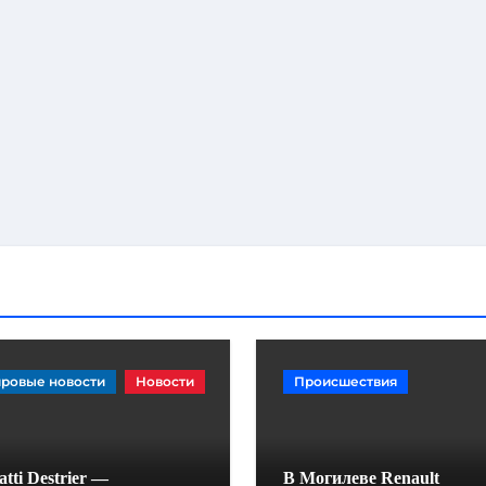
ровые новости
Новости
Происшествия
tti Destrier —
В Могилеве Renault