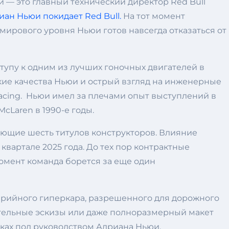
и — это главный технический директор Red Bull
ан Ньюи покидает Red Bull.
На тот момент
 мирового уровня Ньюи готов навсегда отказаться от
тупу к одним из лучших гоночных двигателей в
кие качества Ньюи и острый взгляд на инженерные
acing. Ньюи имел за плечами опыт выступлений в
cLaren в 1990-е годы.
яющие шесть титулов конструкторов. Влияние
вартале 2025 года. До тех пор контрактные
омент команда борется за еще один
серийного гиперкара, разрешенного для дорожного
ительные эскизы или даже полноразмерный макет
руках под руководством Адриана Ньюи.