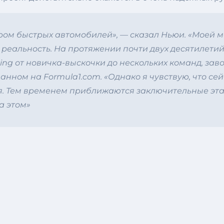
ером быстрых автомобилей», — сказал Ньюи. «Моей 
в реальность. На протяжении почти двух десятилети
ing от новичка-выскочки до нескольких команд, зав
нном на Formula1.com. «Однако я чувствую, что се
я. Тем временем приближаются заключительные эта
а этом»