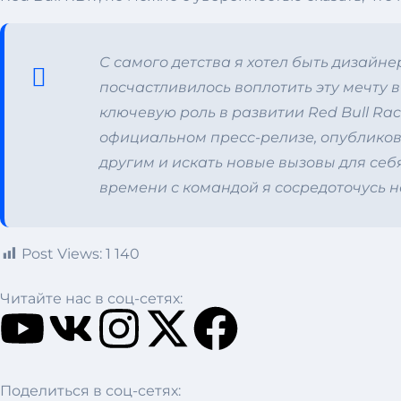
С самого детства я хотел быть дизайн
посчастливилось воплотить эту мечту 
ключевую роль в развитии Red Bull Rac
официальном пресс-релизе, опубликова
другим и искать новые вызовы для себ
времени с командой я сосредоточусь н
Post Views:
1 140
Читайте нас в соц-сетях:
Поделиться в соц-сетях: