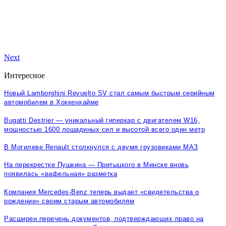
Next
Интересное
Новый Lamborghini Revuelto SV стал самым быстрым серийным
автомобилем в Хоккенхайме
Bugatti Destrier — уникальный гиперкар с двигателем W16,
мощностью 1600 лошадиных сил и высотой всего один метр
В Могилеве Renault столкнулся с двумя грузовиками МАЗ
На перекрестке Пушкина — Притыцкого в Минске вновь
появилась «вафельная» разметка
Компания Mercedes-Benz теперь выдает «свидетельства о
рождении» своим старым автомобилям
Расширен перечень документов, подтверждающих право на