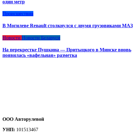
один метр
Происшествия
В Могилеве Renault столкнулся с двумя грузовиками МАЗ
Новости
Новости Беларуси
На перекрестке Пушкина — Притыцкого в Минске вновь
появилась «вафельная» разметка
ООО Авторулевой
УНП:
101513467