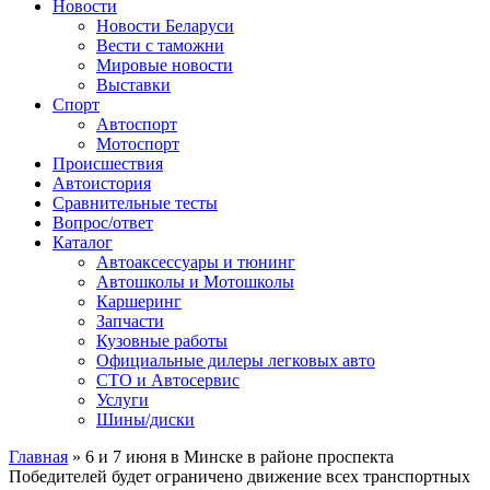
Сайт про автомобили
Новости
Новости Беларуси
Вести с таможни
Мировые новости
Выставки
Спорт
Автоспорт
Мотоспорт
Происшествия
Автоистория
Сравнительные тесты
Вопрос/ответ
Каталог
Автоакcессуары и тюнинг
Автошколы и Мотошколы
Каршеринг
Запчасти
Кузовные работы
Официальные дилеры легковых авто
СТО и Автосервис
Услуги
Шины/диски
Главная
»
6 и 7 июня в Минске в районе проспекта
Победителей будет ограничено движение всех транспортных