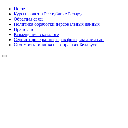
Skip
Home
to
Курсы валют в Республике Беларусь
content
Обратная связь
Политика обработки персональных данных
Прайс лист
Размещение в каталоге
Сервис проверки штрафов фотофиксации гаи
Стоимость топлива на заправках Беларуси
Авторулевой
Сайт про автомобили
Авторулевой