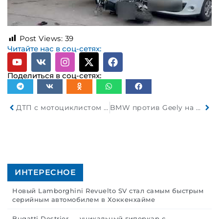
Post Views:
39
Читайте нас в соц-сетях:
Поделиться в соц-сетях:
ДТП с мотоциклистом в Минске на улице К. Либкнехта
BMW против Geely на перекрестке в Минске
ИНТЕРЕСНОЕ
Новый Lamborghini Revuelto SV стал самым быстрым
серийным автомобилем в Хоккенхайме
Bugatti Destrier — уникальный гиперкар с