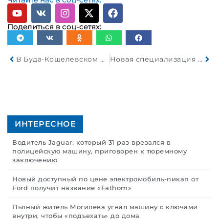
Поделиться в соц-сетях:
В Буда-Кошелевском районе в результате столкновения с лосем погиб 18-летний пассажир легкового автомобиля
Новая специализация автобуса МАЗ 105
ИНТЕРЕСНОЕ
Водитель Jaguar, который 31 раз врезался в
полицейскую машину, приговорен к тюремному
заключению
Новый доступный по цене электромобиль-пикап от
Ford получит название «Fathom»
Пьяный житель Могилева угнал машину с ключами
внутри, чтобы «подъехать» до дома