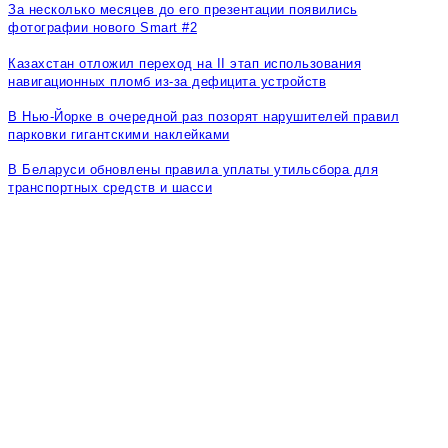
За несколько месяцев до его презентации появились
фотографии нового Smart #2
Казахстан отложил переход на II этап использования
навигационных пломб из-за дефицита устройств
В Нью-Йорке в очередной раз позорят нарушителей правил
парковки гигантскими наклейками
В Беларуси обновлены правила уплаты утильсбора для
транспортных средств и шасси