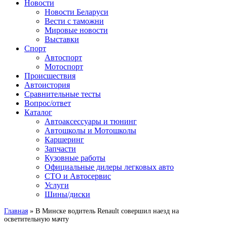
Сайт про автомобили
Новости
Новости Беларуси
Вести с таможни
Мировые новости
Выставки
Спорт
Автоспорт
Мотоспорт
Происшествия
Автоистория
Сравнительные тесты
Вопрос/ответ
Каталог
Автоакcессуары и тюнинг
Автошколы и Мотошколы
Каршеринг
Запчасти
Кузовные работы
Официальные дилеры легковых авто
СТО и Автосервис
Услуги
Шины/диски
Главная
»
В Минске водитель Renault совершил наезд на
осветительную мачту