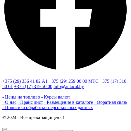
+375 (29) 336 41 82
А1
+375 (29) 259 00 00
МТС
+375 (17) 310
50 01
+375 (17) 319 50 00
info@autorul.by
- Цены на топливо
- Курсы валют
- О нас
- Прайс лист
- Размещение в каталоге
- Обратная связь
- Политика обработки персональных данных
© 2024 - Все права защищены!