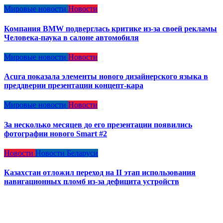
Мировые новости
Новости
Компания BMW подверглась критике из-за своей рекламы
Человека-паука в салоне автомобиля
Мировые новости
Новости
Acura показала элементы нового дизайнерского языка в
преддверии презентации концепт-кара
Мировые новости
Новости
За несколько месяцев до его презентации появились
фотографии нового Smart #2
Новости
Новости Беларуси
Казахстан отложил переход на II этап использования
навигационных пломб из-за дефицита устройств