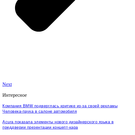
Next
Интересное
Компания BMW подверглась критике из-за своей рекламы
Человека-паука в салоне автомобиля
Acura показала элементы нового дизайнерского языка в
преддверии презентации концепт-кара