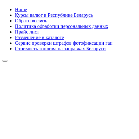
Skip
Home
to
Курсы валют в Республике Беларусь
content
Обратная связь
Политика обработки персональных данных
Прайс лист
Размещение в каталоге
Сервис проверки штрафов фотофиксации гаи
Стоимость топлива на заправках Беларуси
Авторулевой
Сайт про автомобили
Авторулевой