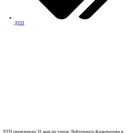
ДТП
ДТП произошло 31 мая на улице Лейтенанта Кижеватова в