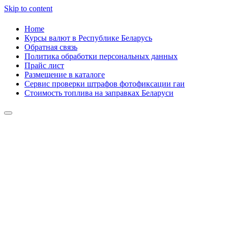
Skip to content
Home
Курсы валют в Республике Беларусь
Обратная связь
Политика обработки персональных данных
Прайс лист
Размещение в каталоге
Сервис проверки штрафов фотофиксации гаи
Стоимость топлива на заправках Беларуси
Авторулевой
Сайт про автомобили