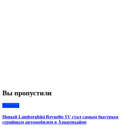
Вы пропустили
Рекорды
Новый Lamborghini Revuelto SV стал самым быстрым
серийным автомобилем в Хоккенхайме