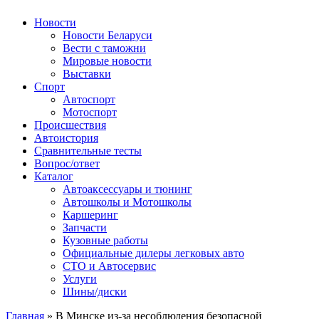
Авторулевой
Сайт про автомобили
Новости
Новости Беларуси
Вести с таможни
Мировые новости
Выставки
Спорт
Автоспорт
Мотоспорт
Происшествия
Автоистория
Сравнительные тесты
Вопрос/ответ
Каталог
Автоакcессуары и тюнинг
Автошколы и Мотошколы
Каршеринг
Запчасти
Кузовные работы
Официальные дилеры легковых авто
СТО и Автосервис
Услуги
Шины/диски
Главная
»
В Минске из-за несоблюдения безопасной