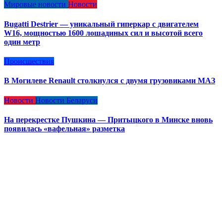
Мировые новости
Новости
Bugatti Destrier — уникальный гиперкар с двигателем
W16, мощностью 1600 лошадиных сил и высотой всего
один метр
Происшествия
В Могилеве Renault столкнулся с двумя грузовиками МАЗ
Новости
Новости Беларуси
На перекрестке Пушкина — Притыцкого в Минске вновь
появилась «вафельная» разметка