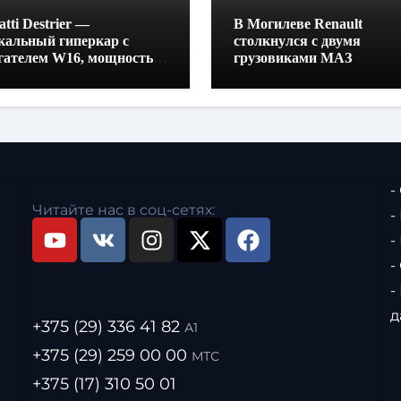
tti Destrier —
В Могилеве Renault
кальный гиперкар с
столкнулся с двумя
гателем W16, мощностью
грузовиками МАЗ
0 лошадиных сил и
отой всего один метр
-
Читайте нас в соц-сетях:
-
-
-
-
д
+375 (29) 336 41 82
А1
+375 (29) 259 00 00
МТС
+375 (17) 310 50 01