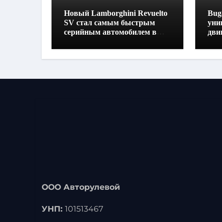
Новый Lamborghini Revuelto
Buga
SV стал самым быстрым
уни
серийным автомобилем в
дви
Хоккенхайме
160
выс
ООО Авторулевой
УНП:
101513467