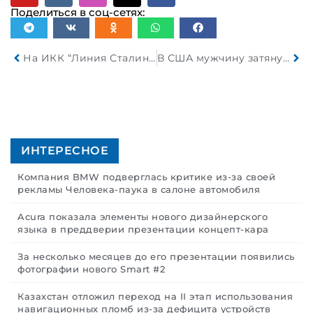
Поделиться в соц-сетях:
На ИКК “Линия Сталина” вновь прошла “Берлинская операция”
В США мужчину затянуло в двигатель движущегося самолета
ИНТЕРЕСНОЕ
Компания BMW подверглась критике из-за своей
рекламы Человека-паука в салоне автомобиля
Acura показала элементы нового дизайнерского
языка в преддверии презентации концепт-кара
За несколько месяцев до его презентации появились
фотографии нового Smart #2
Казахстан отложил переход на II этап использования
навигационных пломб из-за дефицита устройств