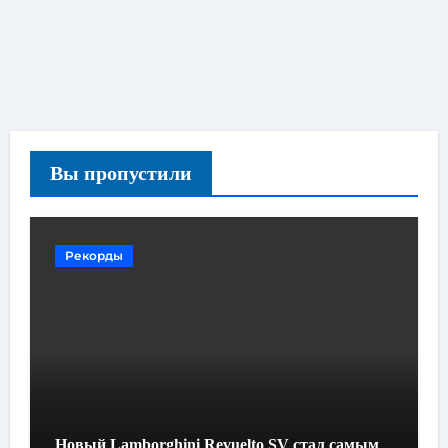
Вы пропустили
Рекорды
Новый Lamborghini Revuelto SV стал самым