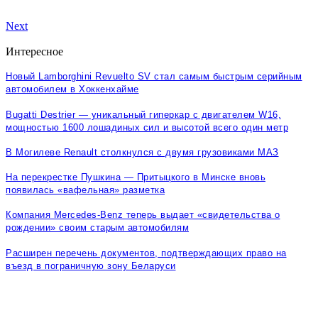
Next
Интересное
Новый Lamborghini Revuelto SV стал самым быстрым серийным
автомобилем в Хоккенхайме
Bugatti Destrier — уникальный гиперкар с двигателем W16,
мощностью 1600 лошадиных сил и высотой всего один метр
В Могилеве Renault столкнулся с двумя грузовиками МАЗ
На перекрестке Пушкина — Притыцкого в Минске вновь
появилась «вафельная» разметка
Компания Mercedes-Benz теперь выдает «свидетельства о
рождении» своим старым автомобилям
Расширен перечень документов, подтверждающих право на
въезд в пограничную зону Беларуси