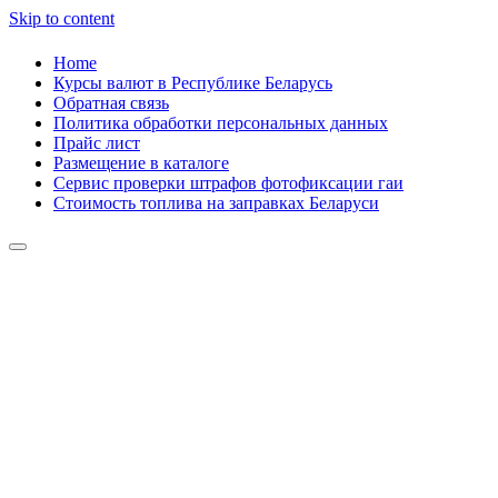
Skip to content
Home
Курсы валют в Республике Беларусь
Обратная связь
Политика обработки персональных данных
Прайс лист
Размещение в каталоге
Сервис проверки штрафов фотофиксации гаи
Стоимость топлива на заправках Беларуси
Авторулевой
Сайт про автомобили