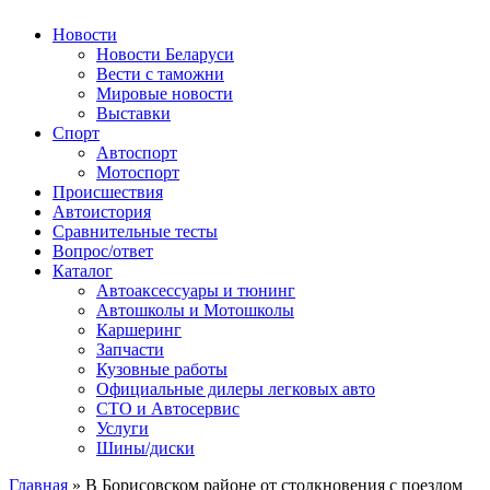
Авторулевой
Сайт про автомобили
Новости
Новости Беларуси
Вести с таможни
Мировые новости
Выставки
Спорт
Автоспорт
Мотоспорт
Происшествия
Автоистория
Сравнительные тесты
Вопрос/ответ
Каталог
Автоакcессуары и тюнинг
Автошколы и Мотошколы
Каршеринг
Запчасти
Кузовные работы
Официальные дилеры легковых авто
СТО и Автосервис
Услуги
Шины/диски
Главная
»
В Борисовском районе от столкновения с поездом