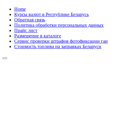
Skip
Home
to
Курсы валют в Республике Беларусь
content
Обратная связь
Политика обработки персональных данных
Прайс лист
Размещение в каталоге
Сервис проверки штрафов фотофиксации гаи
Стоимость топлива на заправках Беларуси
Авторулевой
Сайт про автомобили
Авторулевой