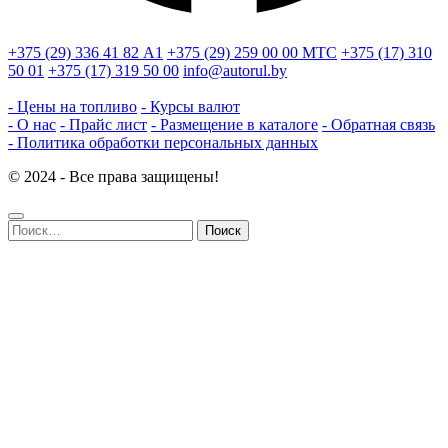
+375 (29) 336 41 82
А1
+375 (29) 259 00 00
МТС
+375 (17) 310
50 01
+375 (17) 319 50 00
info@autorul.by
- Цены на топливо
- Курсы валют
- О нас
- Прайс лист
- Размещение в каталоге
- Обратная связь
- Политика обработки персональных данных
© 2024 - Все права защищены!
Найти: