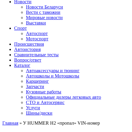
Сайт про автомобили
Новости
Новости Беларуси
Вести с таможни
Мировые новости
Выставки
Спорт
Автоспорт
Мотоспорт
Происшествия
Автоистория
Сравнительные тесты
Вопрос/ответ
Каталог
Автоакcессуары и тюнинг
Автошколы и Мотошколы
Каршеринг
Запчасти
Кузовные работы
Официальные дилеры легковых авто
СТО и Автосервис
Услуги
Шины/диски
Главная
»
У HUMMER H2 «пропал» VIN-номер