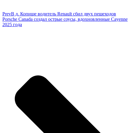
Prev
В д. Копище водитель Renault сбил двух пешеходов
Porsche Canada создал острые соусы, вдохновленные Cayenne
2025 года