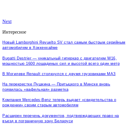
Next
Интересное
Новый Lamborghini Revuelto SV стал самым быстрым серийным
автомобилем в Хоккенхайме
Bugatti Destrier — уникальный гиперкар с двигателем W16,
мощностью 1600 лошадиных сил и высотой всего один метр
В Могилеве Renault столкнулся с двумя грузовиками МАЗ
На перекрестке Пушкина — Притыцкого в Минске вновь
появилась «вафельная» разметка
Компания Mercedes-Benz теперь выдает «свидетельства о
рождении» своим старым автомобилям
Расширен перечень документов, подтверждающих право на
въезд в пограничную зону Беларуси