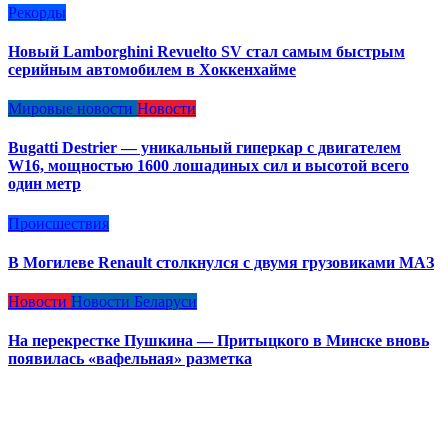
Рекорды
Новый Lamborghini Revuelto SV стал самым быстрым
серийным автомобилем в Хоккенхайме
Мировые новости
Новости
Bugatti Destrier — уникальный гиперкар с двигателем
W16, мощностью 1600 лошадиных сил и высотой всего
один метр
Происшествия
В Могилеве Renault столкнулся с двумя грузовиками МАЗ
Новости
Новости Беларуси
На перекрестке Пушкина — Притыцкого в Минске вновь
появилась «вафельная» разметка