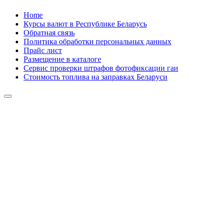
Skip
Home
to
Курсы валют в Республике Беларусь
content
Обратная связь
Политика обработки персональных данных
Прайс лист
Размещение в каталоге
Сервис проверки штрафов фотофиксации гаи
Стоимость топлива на заправках Беларуси
Авторулевой
Сайт про автомобили
Авторулевой