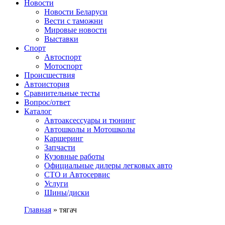
Сайт про автомобили
Новости
Новости Беларуси
Вести с таможни
Мировые новости
Выставки
Спорт
Автоспорт
Мотоспорт
Происшествия
Автоистория
Сравнительные тесты
Вопрос/ответ
Каталог
Автоакcессуары и тюнинг
Автошколы и Мотошколы
Каршеринг
Запчасти
Кузовные работы
Официальные дилеры легковых авто
СТО и Автосервис
Услуги
Шины/диски
Главная
»
тягач