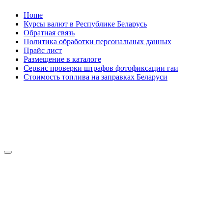
Skip
Home
to
Курсы валют в Республике Беларусь
content
Обратная связь
Политика обработки персональных данных
Прайс лист
Размещение в каталоге
Сервис проверки штрафов фотофиксации гаи
Стоимость топлива на заправках Беларуси
Авторулевой
Сайт про автомобили