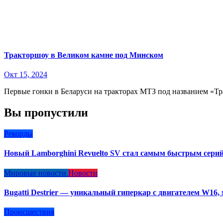
Тракторшоу в Великом камне под Минском
Окт 15, 2024
Первые гонки в Беларуси на тракторах МТЗ под названием «
Вы пропустили
Рекорды
Новый Lamborghini Revuelto SV стал самым быстрым сери
Мировые новости
Новости
Bugatti Destrier — уникальный гиперкар с двигателем W16
Происшествия