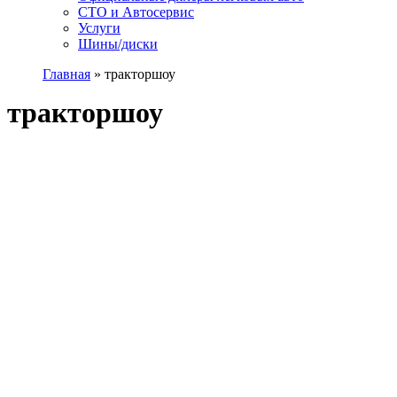
СТО и Автосервис
Услуги
Шины/диски
Главная
»
тракторшоу
тракторшоу