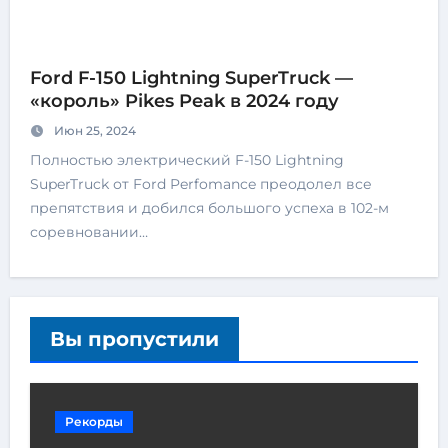
Ford F-150 Lightning SuperTruck —
«король» Pikes Peak в 2024 году
Июн 25, 2024
Полностью электрический F-150 Lightning
SuperTruck от Ford Perfomance преодолел все
препятствия и добился большого успеха в 102-м
соревновании…
Вы пропустили
Рекорды