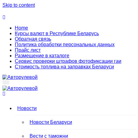
Skip to content
Home
Курсы валют в Республике Беларусь
Обратная связь
Политика обработки персональных данных
Прайс лист
Размещение в каталоге
Сервис проверки штрафов фотофиксации гаи
Стоимость топлива на заправках Беларуси
Авторулевой
Сайт про автомобили
Авторулевой
Сайт про автомобили
Новости
Новости Беларуси
Вести с таможни