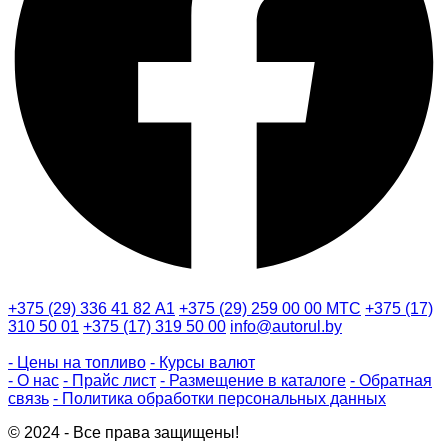
+375 (29) 336 41 82
А1
+375 (29) 259 00 00
МТС
+375 (17)
310 50 01
+375 (17) 319 50 00
info@autorul.by
- Цены на топливо
- Курсы валют
- О нас
- Прайс лист
- Размещение в каталоге
- Обратная
связь
- Политика обработки персональных данных
© 2024 - Все права защищены!