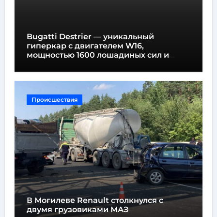
Новый Lamborghini Revuelto SV стал
самым быстрым серийным
автомобилем в Хоккенхайме
Мировые новости
Новости