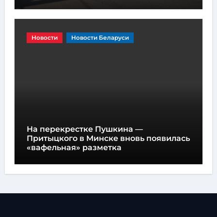
Bugatti Destrier — уникальный
гиперкар с двигателем W16,
мощностью 1600 лошадиных сил и
высотой всего один метр
Происшествия
В Могилеве Renault столкнулся с
двумя грузовиками МАЗ