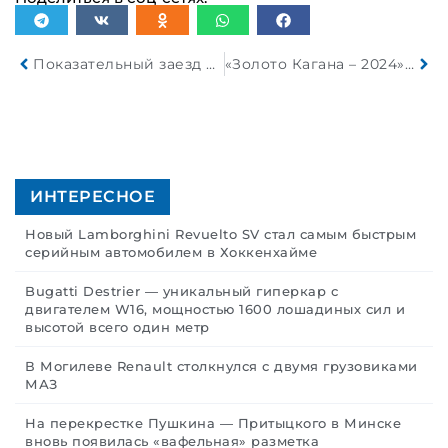
Показательный заезд на Т-72Б и реконструкция в ИКК “Линия Сталина”
«Золото Кагана – 2024». Третий день гонки: 450 километров в рваном ритме
ИНТЕРЕСНОЕ
Новый Lamborghini Revuelto SV стал самым быстрым
серийным автомобилем в Хоккенхайме
Bugatti Destrier — уникальный гиперкар с
двигателем W16, мощностью 1600 лошадиных сил и
высотой всего один метр
В Могилеве Renault столкнулся с двумя грузовиками
МАЗ
На перекрестке Пушкина — Притыцкого в Минске
вновь появилась «вафельная» разметка