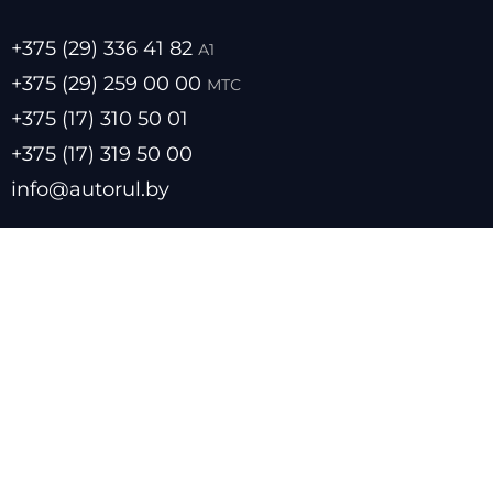
+375 (29) 336 41 82
А1
+375 (29) 259 00 00
МТС
+375 (17) 310 50 01
+375 (17) 319 50 00
info@autorul.by
- Цены на топливо
- Курсы валют
- О нас
- Прайс лист
- Размещение в каталоге
- Обратная связь
- Политика обработки персональных данных