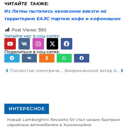
ЧИТАЙТЕ ТАКЖЕ:
Из Литвы пытались незаконно ввезти на
территорию ЕАЭС партию кофе и кофемашин
Post Views:
590
Читайте нас в соц-сетях:
Поделиться в соц-сетях:
Полностью электрический GT-R Nissan получит твердотельную батарею мощностью более 1000 кВт
Американский актер Аарон Пол нарвался на мошенника, который испортил его Ford Torino 1969 года выпуска
ИНТЕРЕСНОЕ
Новый Lamborghini Revuelto SV стал самым быстрым
серийным автомобилем в Хоккенхайме