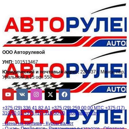
ООО Авторулевой
УНП:
101513467
Юридический и почтовый адрес:
220037 г. Минск, пер.
Уральский д.15 оф. 558
Читайте нас в соц-сетях:
+375 (29) 336 41 82
А1
+375 (29) 259 00 00
МТС
+375 (17)
310 50 01
+375 (17) 319 50 00
info@autorul.by
- Цены на топливо
- Курсы валют
- О нас
- Прайс лист
- Размещение в каталоге
- Обратная