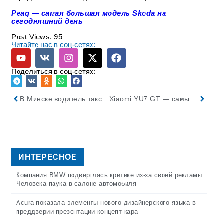
Peaq — самая большая модель Skoda на
сегодняшний день
Post Views:
95
Читайте нас в соц-сетях:
Поделиться в соц-сетях:
В Минске водитель такси не предоставил преимущество мотоциклу, что привело к ДТП
Xiaomi YU7 GT — самый быстрый внедорожник на Нюрбургринге
ИНТЕРЕСНОЕ
Компания BMW подверглась критике из-за своей рекламы
Человека-паука в салоне автомобиля
Acura показала элементы нового дизайнерского языка в
преддверии презентации концепт-кара