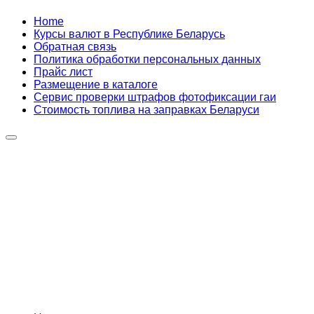
Home
Курсы валют в Республике Беларусь
Обратная связь
Политика обработки персональных данных
Прайс лист
Размещение в каталоге
Сервис проверки штрафов фотофиксации гаи
Стоимость топлива на заправках Беларуси
Авторулевой
Сайт про автомобили
Авторулевой