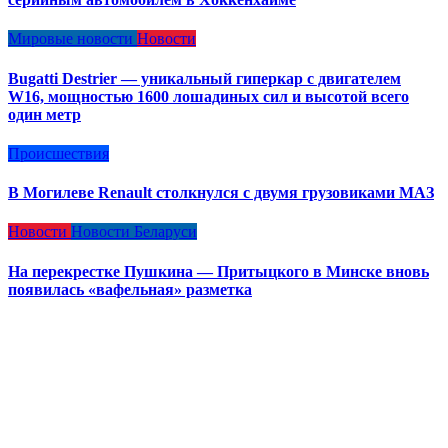
Мировые новости
Новости
Bugatti Destrier — уникальный гиперкар с двигателем
W16, мощностью 1600 лошадиных сил и высотой всего
один метр
Происшествия
В Могилеве Renault столкнулся с двумя грузовиками МАЗ
Новости
Новости Беларуси
На перекрестке Пушкина — Притыцкого в Минске вновь
появилась «вафельная» разметка