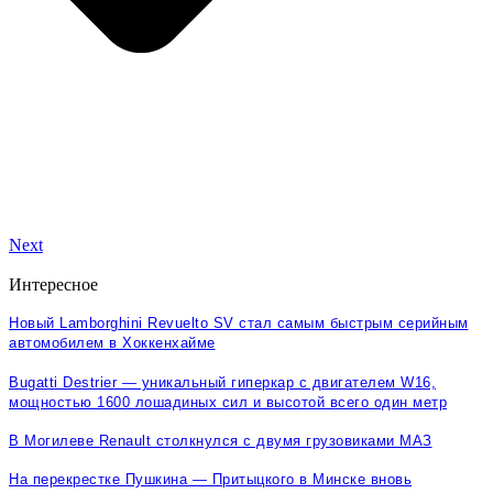
Next
Интересное
Новый Lamborghini Revuelto SV стал самым быстрым серийным
автомобилем в Хоккенхайме
Bugatti Destrier — уникальный гиперкар с двигателем W16,
мощностью 1600 лошадиных сил и высотой всего один метр
В Могилеве Renault столкнулся с двумя грузовиками МАЗ
На перекрестке Пушкина — Притыцкого в Минске вновь