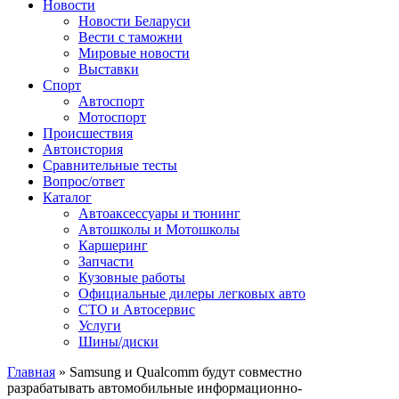
Сайт про автомобили
Новости
Новости Беларуси
Вести с таможни
Мировые новости
Выставки
Спорт
Автоспорт
Мотоспорт
Происшествия
Автоистория
Сравнительные тесты
Вопрос/ответ
Каталог
Автоакcессуары и тюнинг
Автошколы и Мотошколы
Каршеринг
Запчасти
Кузовные работы
Официальные дилеры легковых авто
СТО и Автосервис
Услуги
Шины/диски
Главная
»
Samsung и Qualcomm будут совместно
разрабатывать автомобильные информационно-