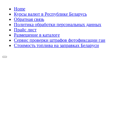
Skip
Home
to
Курсы валют в Республике Беларусь
content
Обратная связь
Политика обработки персональных данных
Прайс лист
Размещение в каталоге
Сервис проверки штрафов фотофиксации гаи
Стоимость топлива на заправках Беларуси
Авторулевой
Сайт про автомобили
Авторулевой