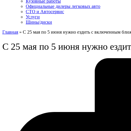
Кузовные работы
Официальные дилеры легковых авто
СТО и Автосервис
Услуги
Шины/диски
Главная
»
С 25 мая по 5 июня нужно ездить с включенным бли
С 25 мая по 5 июня нужно езди