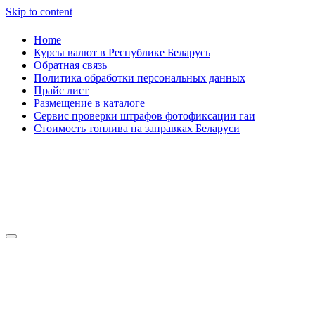
Skip to content
Home
Курсы валют в Республике Беларусь
Обратная связь
Политика обработки персональных данных
Прайс лист
Размещение в каталоге
Сервис проверки штрафов фотофиксации гаи
Стоимость топлива на заправках Беларуси
Авторулевой
Сайт про автомобили