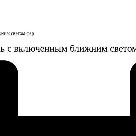
жним светом фар
ть с включенным ближним свето