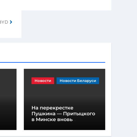
 BYD
Новости
Новости Беларуси
На перекрестке
Пушкина — Притыцкого
в Минске вновь
появилась «вафельная»
разметка