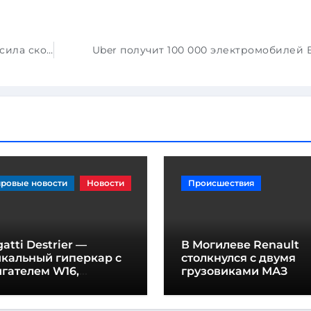
Нетрезвая водитель значительно превысила скорость во время обгона и спровоцировала ДТП с тремя погибшими
Uber получит 100 000 электромобилей
ровые новости
Новости
Происшествия
atti Destrier —
В Могилеве Renault
икальный гиперкар с
столкнулся с двумя
гателем W16,
грузовиками МАЗ
щностью 1600
шадиных сил и
отой всего один метр