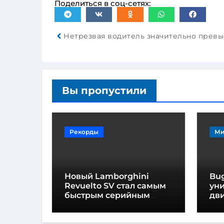
Поделиться в соц-сетях:
Вы пропустили
Рекорды
Ми
Новый Lamborghini
Bug
Revuelto SV стал самым
ун
быстрым серийным
дви
автомобилем в
мо
Хоккенхайме
ло
выс