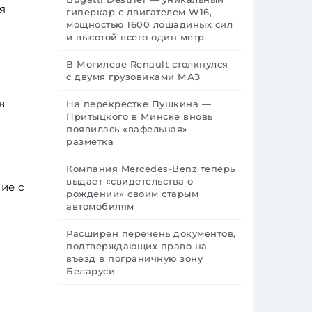
я
гиперкар с двигателем W16,
мощностью 1600 лошадиных сил
и высотой всего один метр
В Могилеве Renault столкнулся
с двумя грузовиками МАЗ
в
На перекрестке Пушкина —
Притыцкого в Минске вновь
появилась «вафельная»
м
разметка
Компания Mercedes-Benz теперь
выдает «свидетельства о
ие с
рождении» своим старым
автомобилям
Расширен перечень документов,
подтверждающих право на
въезд в пограничную зону
Беларуси