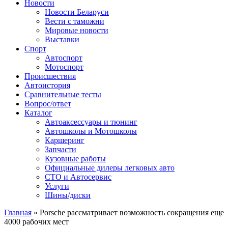
Сайт про автомобили
Новости
Новости Беларуси
Вести с таможни
Мировые новости
Выставки
Спорт
Автоспорт
Мотоспорт
Происшествия
Автоистория
Сравнительные тесты
Вопрос/ответ
Каталог
Автоакcессуары и тюнинг
Автошколы и Мотошколы
Каршеринг
Запчасти
Кузовные работы
Официальные дилеры легковых авто
СТО и Автосервис
Услуги
Шины/диски
Главная
»
Porsche рассматривает возможность сокращения еще
4000 рабочих мест