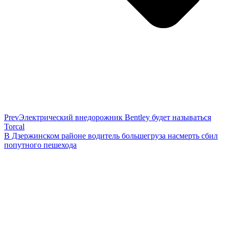
Prev
Электрический внедорожник Bentley будет называться
Torcal
В Дзержинском районе водитель большегруза насмерть сбил
попутного пешехода