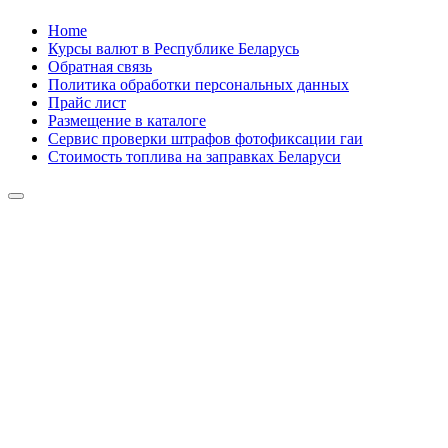
Skip
Home
to
Курсы валют в Республике Беларусь
content
Обратная связь
Политика обработки персональных данных
Прайс лист
Размещение в каталоге
Сервис проверки штрафов фотофиксации гаи
Стоимость топлива на заправках Беларуси
Авторулевой
Сайт про автомобили
Авторулевой