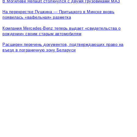
В Могилеве Renault столкнулся с двумя грузовиками МАЗ
На перекрестке Пушкина — Притыцкого в Минске вновь
появилась «вафельная» разметка
Компания Mercedes-Benz теперь выдает «свидетельства о
рождении» своим старым автомобилям
Расширен перечень документов, подтверждающих право на
въезд в пограничную зону Беларуси