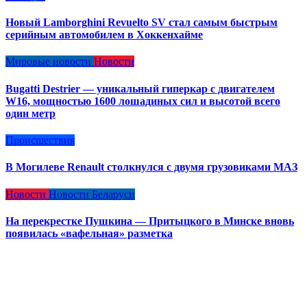
Новый Lamborghini Revuelto SV стал самым быстрым
серийным автомобилем в Хоккенхайме
Мировые новости
Новости
Bugatti Destrier — уникальный гиперкар с двигателем
W16, мощностью 1600 лошадиных сил и высотой всего
один метр
Происшествия
В Могилеве Renault столкнулся с двумя грузовиками МАЗ
Новости
Новости Беларуси
На перекрестке Пушкина — Притыцкого в Минске вновь
появилась «вафельная» разметка