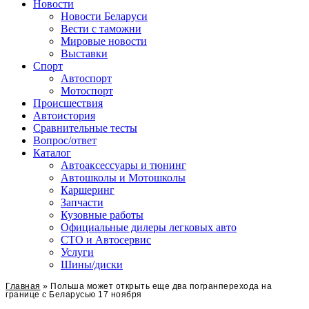
Сайт про автомобили
Новости
Новости Беларуси
Вести с таможни
Мировые новости
Выставки
Спорт
Автоспорт
Мотоспорт
Происшествия
Автоистория
Сравнительные тесты
Вопрос/ответ
Каталог
Автоакcессуары и тюнинг
Автошколы и Мотошколы
Каршеринг
Запчасти
Кузовные работы
Официальные дилеры легковых авто
СТО и Автосервис
Услуги
Шины/диски
Главная
»
Польша может открыть еще два погранперехода на
границе с Беларусью 17 ноября