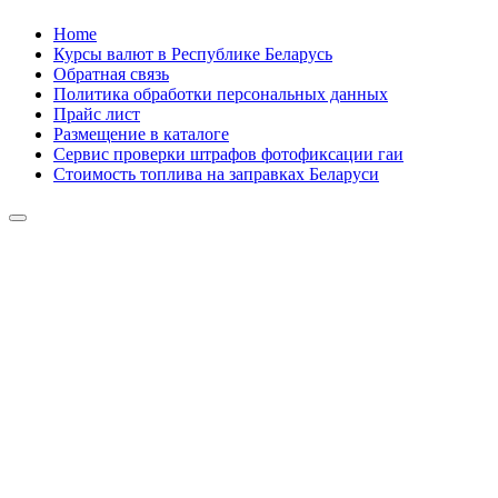
Skip
Home
to
Курсы валют в Республике Беларусь
content
Обратная связь
Политика обработки персональных данных
Прайс лист
Размещение в каталоге
Сервис проверки штрафов фотофиксации гаи
Стоимость топлива на заправках Беларуси
Авторулевой
Сайт про автомобили
Авторулевой