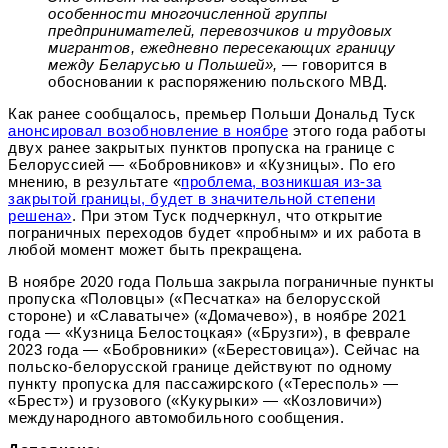
особенности многочисленной группы
предпринимателей, перевозчиков и трудовых
мигрантов, ежедневно пересекающих границу
между Беларусью и Польшей», —
говорится в
обосновании к распоряжению польского МВД.
Как ранее сообщалось, премьер Польши Дональд Туск
анонсировал возобновление в ноябре
этого года работы
двух ранее закрытых пунктов пропуска на границе с
Белоруссией — «Бобровников» и «Кузницы». По его
мнению, в результате «
проблема, возникшая из-за
закрытой границы, будет в значительной степени
решена»
. При этом Туск подчеркнул, что открытие
пограничных переходов будет «пробным» и их работа в
любой момент может быть прекращена.
В ноябре 2020 года Польша закрыла пограничные пункты
пропуска «Половцы» («Песчатка» на белорусской
стороне) и «Славатыче» («Домачево»), в ноябре 2021
года — «Кузница Белостоцкая» («Брузги»), в феврале
2023 года — «Бобровники» («Берестовица»). Сейчас на
польско-белорусской границе действуют по одному
пункту пропуска для пассажирского («Тересполь» —
«Брест») и грузового («Кукурыки» — «Козловичи»)
международного автомобильного сообщения.