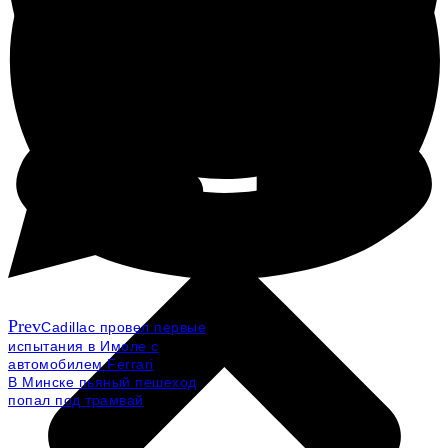
Prev
Cadillac провел первые
испытания в Имоле с
автомобилем Ferrari
В Минске пьяный пешеход
попал под трамвай