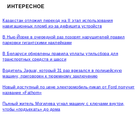
ИНТЕРЕСНОЕ
Казахстан отложил переход на II этап использования
навигационных пломб из-за дефицита устройств
В Нью-Йорке в очередной раз позорят нарушителей правил
парковки гигантскими наклейками
В Беларуси обновлены правила уплаты утильсбора для
транспортных средств и шасси
Водитель Jaguar, который 31 раз врезался в полицейскую
машину, приговорен к тюремному заключению
Новый доступный по цене электромобиль-пикап от Ford получит
название «Fathom»
Пьяный житель Могилева угнал машину с ключами внутри,
чтобы «подъехать» до дома