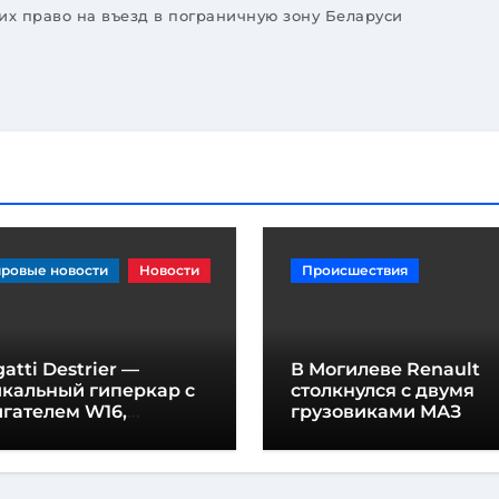
х право на въезд в пограничную зону Беларуси
ровые новости
Новости
Происшествия
atti Destrier —
В Могилеве Renault
икальный гиперкар с
столкнулся с двумя
гателем W16,
грузовиками МАЗ
щностью 1600
шадиных сил и
отой всего один метр