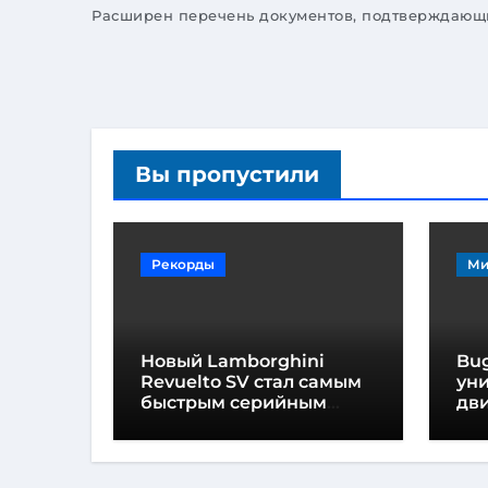
Расширен перечень документов, подтверждающи
Вы пропустили
Рекорды
Ми
Новый Lamborghini
Bug
Revuelto SV стал самым
ун
быстрым серийным
дви
автомобилем в
мо
Хоккенхайме
ло
выс