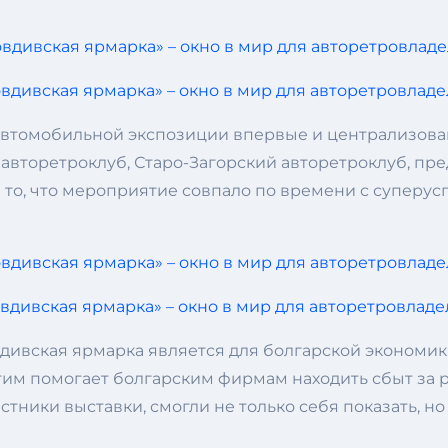
в автомобильной экспозиции впервые и централизов
авторетроклуб, Старо-Загорский авторетроклуб, пре
 то, что мероприятие совпало по времени с суперу
вдивская ярмарка является для болгарской экономи
тим помогает болгарским фирмам находить сбыт за 
частники выставки, смогли не только себя показать,