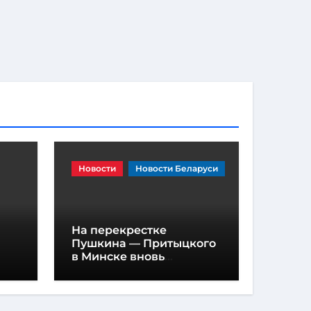
Новости
Новости Беларуси
На перекрестке
Пушкина — Притыцкого
в Минске вновь
появилась «вафельная»
разметка