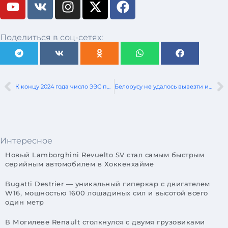
Поделиться в соц-сетях:
К концу 2024 года число ЭЗС под брендом SKAT вырастет до 50
Белорусу не удалось вывезти из РБ более 88 тыс. долларов США
Интересное
Новый Lamborghini Revuelto SV стал самым быстрым
серийным автомобилем в Хоккенхайме
Bugatti Destrier — уникальный гиперкар с двигателем
W16, мощностью 1600 лошадиных сил и высотой всего
один метр
В Могилеве Renault столкнулся с двумя грузовиками