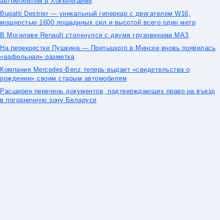
автомобилем в Хоккенхайме
Bugatti Destrier — уникальный гиперкар с двигателем W16,
мощностью 1600 лошадиных сил и высотой всего один метр
В Могилеве Renault столкнулся с двумя грузовиками МАЗ
На перекрестке Пушкина — Притыцкого в Минске вновь появилась
«вафельная» разметка
Компания Mercedes-Benz теперь выдает «свидетельства о
рождении» своим старым автомобилям
Расширен перечень документов, подтверждающих право на въезд
в пограничную зону Беларуси