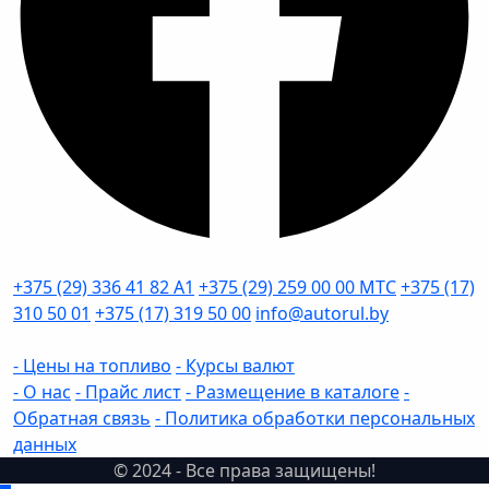
+375 (29) 336 41 82
А1
+375 (29) 259 00 00
МТС
+375 (17)
310 50 01
+375 (17) 319 50 00
info@autorul.by
- Цены на топливо
- Курсы валют
- О нас
- Прайс лист
- Размещение в каталоге
-
Обратная связь
- Политика обработки персональных
данных
© 2024 - Все права защищены!