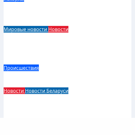
Новый Lamborghini Revuelto SV стал
самым быстрым серийным
автомобилем в Хоккенхайме
Мировые новости
Новости
Bugatti Destrier — уникальный
гиперкар с двигателем W16,
мощностью 1600 лошадиных сил и
высотой всего один метр
Происшествия
В Могилеве Renault столкнулся с двумя
грузовиками МАЗ
Новости
Новости Беларуси
На перекрестке Пушкина —
Притыцкого в Минске вновь
появилась «вафельная» разметка