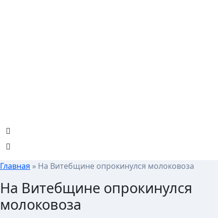
Skip
to
content
Главная
»
На Витебщине опрокинулся молоковоза
На Витебщине опрокинулся
молоковоза