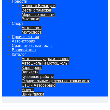
Сайт про автомобили
Новости
Новости Беларуси
Вести с таможни
Мировые новости
Выставки
Спорт
Автоспорт
Мотоспорт
Происшествия
Автоистория
Сравнительные тесты
Вопрос/ответ
Каталог
Автоакcессуары и тюнинг
Автошколы и Мотошколы
Каршеринг
Запчасти
Кузовные работы
Официальные дилеры легковых авто
СТО и Автосервис
Услуги
Шины/диски