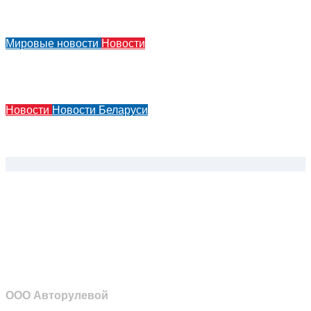
Acura показала элементы нового дизайнерского
языка в преддверии презентации концепт-кара
Мировые новости
Новости
За несколько месяцев до его презентации появились
фотографии нового Smart #2
Новости
Новости Беларуси
Казахстан отложил переход на II этап использования
навигационных пломб из-за дефицита устройств
ООО Авторулевой