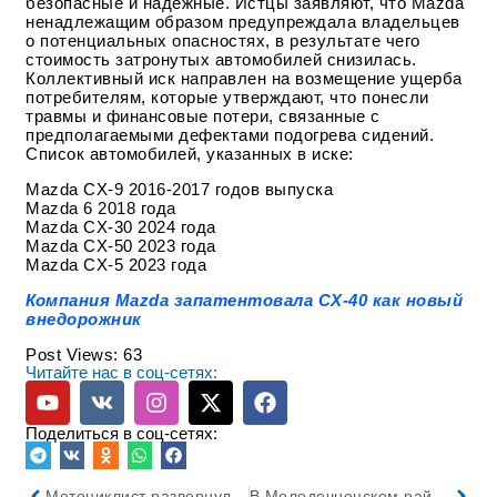
безопасные и надежные. Истцы заявляют, что Mazda
ненадлежащим образом предупреждала владельцев
о потенциальных опасностях, в результате чего
стоимость затронутых автомобилей снизилась.
Коллективный иск направлен на возмещение ущерба
потребителям, которые утверждают, что понесли
травмы и финансовые потери, связанные с
предполагаемыми дефектами подогрева сидений.
Список автомобилей, указанных в иске:
Mazda CX-9 2016-2017 годов выпуска
Mazda 6 2018 года
Mazda CX-30 2024 года
Mazda CX-50 2023 года
Mazda CX-5 2023 года
Компания Mazda запатентовала CX-40 как новый
внедорожник
Post Views:
63
Читайте нас в соц-сетях:
Поделиться в соц-сетях:
Мотоциклист развернулся в запрещенном месте и попал в ДТП
В Молодечненском районе бесправник устроил погоню со стрельбой