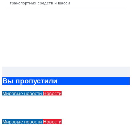
транспортных средств и шасси
Вы пропустили
Мировые новости
Новости
Компания BMW подверглась критике из-за своей
рекламы Человека-паука в салоне автомобиля
Мировые новости
Новости