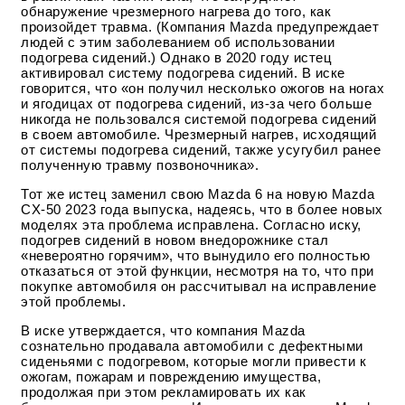
обнаружение чрезмерного нагрева до того, как
произойдет травма. (Компания Mazda предупреждает
людей с этим заболеванием об использовании
подогрева сидений.) Однако в 2020 году истец
активировал систему подогрева сидений. В иске
говорится, что «он получил несколько ожогов на ногах
и ягодицах от подогрева сидений, из-за чего больше
никогда не пользовался системой подогрева сидений
в своем автомобиле. Чрезмерный нагрев, исходящий
от системы подогрева сидений, также усугубил ранее
полученную травму позвоночника».
Тот же истец заменил свою Mazda 6 на новую Mazda
CX-50 2023 года выпуска, надеясь, что в более новых
моделях эта проблема исправлена. Согласно иску,
подогрев сидений в новом внедорожнике стал
«невероятно горячим», что вынудило его полностью
отказаться от этой функции, несмотря на то, что при
покупке автомобиля он рассчитывал на исправление
этой проблемы.
В иске утверждается, что компания Mazda
сознательно продавала автомобили с дефектными
сиденьями с подогревом, которые могли привести к
ожогам, пожарам и повреждению имущества,
продолжая при этом рекламировать их как