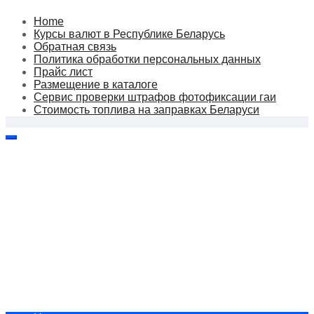
Home
Курсы валют в Республике Беларусь
Обратная связь
Политика обработки персональных данных
Прайс лист
Размещение в каталоге
Сервис проверки штрафов фотофиксации гаи
Стоимость топлива на заправках Беларуси
Авторулевой
Сайт про автомобили
Авторулевой