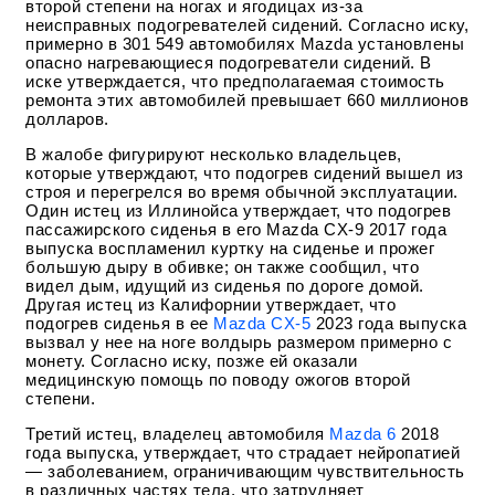
второй степени на ногах и ягодицах из-за
неисправных подогревателей сидений. Согласно иску,
примерно в 301 549 автомобилях Mazda установлены
опасно нагревающиеся подогреватели сидений. В
иске утверждается, что предполагаемая стоимость
ремонта этих автомобилей превышает 660 миллионов
долларов.
В жалобе фигурируют несколько владельцев,
которые утверждают, что подогрев сидений вышел из
строя и перегрелся во время обычной эксплуатации.
Один истец из Иллинойса утверждает, что подогрев
пассажирского сиденья в его Mazda CX-9 2017 года
выпуска воспламенил куртку на сиденье и прожег
большую дыру в обивке; он также сообщил, что
видел дым, идущий из сиденья по дороге домой.
Другая истец из Калифорнии утверждает, что
подогрев сиденья в ее
Mazda CX-5
2023 года выпуска
вызвал у нее на ноге волдырь размером примерно с
монету. Согласно иску, позже ей оказали
медицинскую помощь по поводу ожогов второй
степени.
Третий истец, владелец автомобиля
Mazda 6
2018
года выпуска, утверждает, что страдает нейропатией
— заболеванием, ограничивающим чувствительность
в различных частях тела, что затрудняет