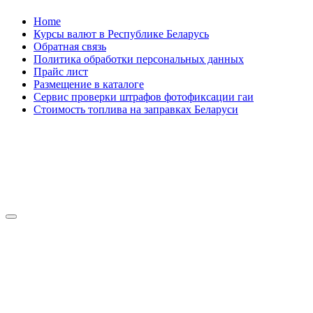
Skip
Home
to
Курсы валют в Республике Беларусь
content
Обратная связь
Политика обработки персональных данных
Прайс лист
Размещение в каталоге
Сервис проверки штрафов фотофиксации гаи
Стоимость топлива на заправках Беларуси
Авторулевой
Сайт про автомобили