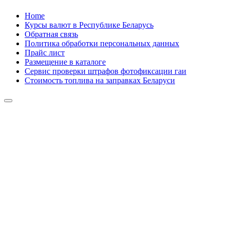
Skip
Home
to
Курсы валют в Республике Беларусь
content
Обратная связь
Политика обработки персональных данных
Прайс лист
Размещение в каталоге
Сервис проверки штрафов фотофиксации гаи
Стоимость топлива на заправках Беларуси
Авторулевой
Сайт про автомобили
Авторулевой