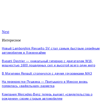
Next
Интересное
Новый Lamborghini Revuelto SV стал самым быстрым серийным
автомобилем в Хоккенхайме
Bugatti Destrier — уникальный гиперкар с двигателем W16,
мощностью 1600 лошадиных сил и высотой всего один метр
В Могилеве Renault столкнулся с двумя грузовиками МАЗ
На перекрестке Пушкина — Притыцкого в Минске вновь
появилась «вафельная» разметка
Компания Mercedes-Benz теперь выдает «свидетельства о
рождении» своим старым автомобилям