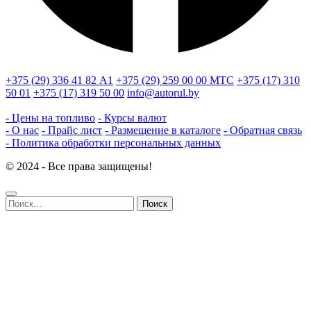
+375 (29) 336 41 82
А1
+375 (29) 259 00 00
МТС
+375 (17) 310
50 01
+375 (17) 319 50 00
info@autorul.by
- Цены на топливо
- Курсы валют
- О нас
- Прайс лист
- Размещение в каталоге
- Обратная связь
- Политика обработки персональных данных
© 2024 - Все права защищены!
Найти: