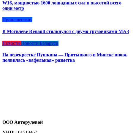
W16, мощностью 1600 лошадиных сил и высотой всего
один метр
Происшествия
В Могилеве Renault столкнулся с двумя грузовиками МАЗ
Новости
Новости Беларуси
На перекрестке Пушкина — Притыцкого в Минске вновь
появилась «вафельная» разметка
ООО Авторулевой
УНП:
101513467