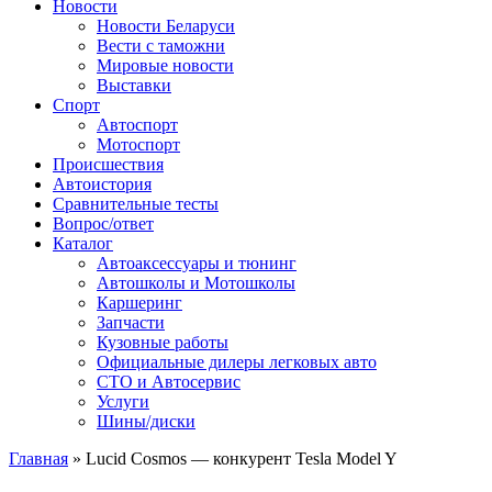
Сайт про автомобили
Новости
Новости Беларуси
Вести с таможни
Мировые новости
Выставки
Спорт
Автоспорт
Мотоспорт
Происшествия
Автоистория
Сравнительные тесты
Вопрос/ответ
Каталог
Автоакcессуары и тюнинг
Автошколы и Мотошколы
Каршеринг
Запчасти
Кузовные работы
Официальные дилеры легковых авто
СТО и Автосервис
Услуги
Шины/диски
Главная
»
Lucid Cosmos — конкурент Tesla Model Y