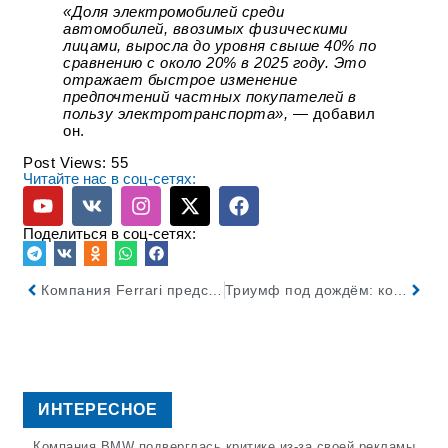
«Доля электромобилей среди
автомобилей, ввозимых физическими
лицами, выросла до уровня свыше 40% по
сравнению с около 20% в 2025 году. Это
отражает быстрое изменение
предпочтений частных покупателей в
пользу электротранспорта»,
— добавил
он.
Post Views:
55
Читайте нас в соц-сетях:
Поделиться в соц-сетях:
Компания Ferrari представила 12Cilindri Manuale, лимитированную версию модели 12Cilindri
Триумф под дождём: команда ГАЗ Рейд Спорт — лучшие на домашнем Кубке!
ИНТЕРЕСНОЕ
Компания BMW подверглась критике из-за своей рекламы