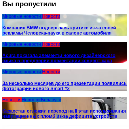
Вы пропустили
Мировые новости
Новости
Компания BMW подверглась критике из-за своей
рекламы Человека-паука в салоне автомобиля
Мировые новости
Новости
Acura показала элементы нового дизайнерского
языка в преддверии презентации концепт-кара
Мировые новости
Новости
За несколько месяцев до его презентации появились
фотографии нового Smart #2
Новости
Новости Беларуси
Казахстан отложил переход на II этап использования
навигационных пломб из-за дефицита устройств