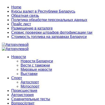
Home
Курсы валют в Республике Беларусь
Обратная связь
Политика обработки персональных данных
Прайс лист
Размещение в каталоге
Сервис проверки штрафов фотофиксации гаи
Стоимость топлива на заправках Беларуси
Авторулевой
Сайт про автомобили
Авторулевой
Сайт про автомобили
Новости
Новости Беларуси
Вести с таможни
Мировые новости
Выставки
Спорт
Автоспорт
Мотоспорт
Происшествия
Автоистория
Сравнительные тесты
Вопрос/ответ