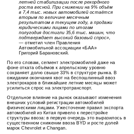
летней стабилизации после рекордного
роста весной. При снижении на 9% объём
в 7,4 тыс. новых автомобилей остаётся
вторым по величине месячным
результатом в текущем году, а продажи
юридическими лицами по итогам
полугодия достигли 35,6 тыс. машин, что
подтверждает высокий базовый спрос»,
— отметил член Правления
Автомобильной ассоциации «БАА»
Григорий Барановский.
По его словам, сегмент электромобилей даже на
фоне отката объёмов к апрельскому уровню
сохраняет долю свыше 33% в структуре рынка. В
ожидании окончания квот на беспошлинный ввоз
электрокаров в ближайшие летние месяцы может
усилиться спрос на электротранспорт.
Отдельное влияние на рынок оказывают изменения
внешних условий регистрации автомобилей
физическими лицами. Ужесточение правил экспорта
автомобилей из Китая привело к перестройке
структуры ввоза: в первую очередь это выразилось в
существенном снижении ввоза BYD и росте долей
марок Chevrolet и Changan.