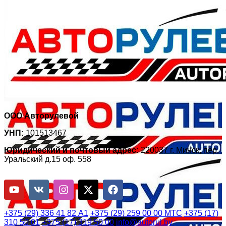
ООО Авторулевой
УНП:
101513467
Юридический и почтовый адрес:
220037 г. Минск, пер.
Уральский д.15 оф. 558
Читайте нас в соц-сетях:
+375 (29) 336 41 82
А1
+375 (29) 259 00 00
МТС
+375 (17)
310 50 01
+375 (17) 319 50 00
info@autorul.by