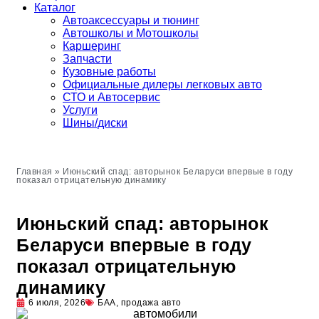
Каталог
Автоакcессуары и тюнинг
Автошколы и Мотошколы
Каршеринг
Запчасти
Кузовные работы
Официальные дилеры легковых авто
СТО и Автосервис
Услуги
Шины/диски
Главная
»
Июньский спад: авторынок Беларуси впервые в году
показал отрицательную динамику
Июньский спад: авторынок
Беларуси впервые в году
показал отрицательную
динамику
6 июля, 2026
БАА
,
продажа авто