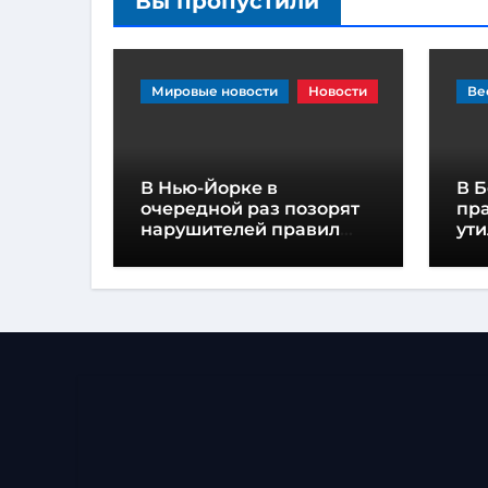
Вы пропустили
Мировые новости
Новости
Ве
В Нью-Йорке в
В 
очередной раз позорят
пр
нарушителей правил
ути
парковки гигантскими
тра
наклейками
ша