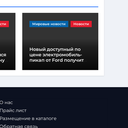
сти
Мировые новости
Новости
Новый доступный по
лся
цене электромобиль-
ну,
пикап от Ford получит
название «Fathom»
нию
 О нас
 Прайс лист
 Размещение в каталоге
 Обратная связь