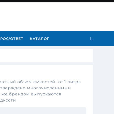
РОС/ОТВЕТ
КАТАЛОГ
азный объем емкостей- от 1 литра
подтверждено многочисленными
м же брендом выпускаются
идкости