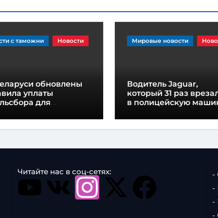
сти с таможни
Новости
Мировые новости
Ново
Беларуси обновлены
Водитель Jaguar,
авила уплаты
который 31 раз вреза
льсбора для
в полицейскую маши
нспортных средств и
приговорен к
сси
тюремному заключе
Читайте нас в соц-сетях:
-
-
-
-