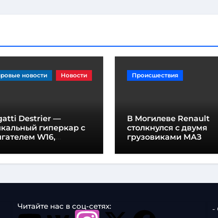
ровые новости
Новости
Происшествия
atti Destrier —
В Могилеве Renault
икальный гиперкар с
столкнулся с двумя
гателем W16,
грузовиками МАЗ
щностью 1600
шадиных сил и
отой всего один метр
Читайте нас в соц-сетях:
-