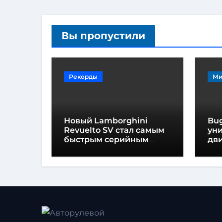
Вы пропустили
Рекорды
Ми
Новый Lamborghini
Bug
Revuelto SV стал самым
ун
быстрым серийным
дви
автомобилем в
мо
Хоккенхайме
ло
выс