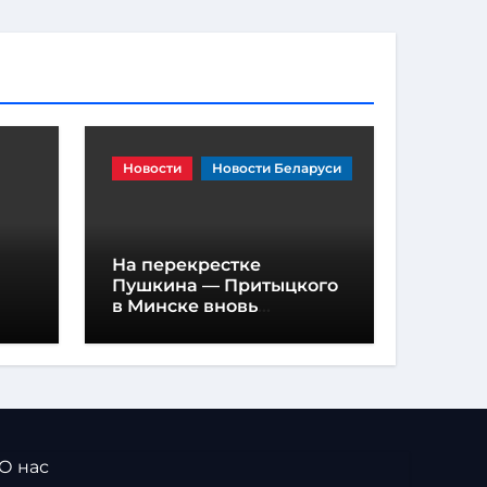
Новости
Новости Беларуси
На перекрестке
Пушкина — Притыцкого
в Минске вновь
появилась «вафельная»
разметка
 О нас