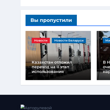
Вы пропустили
Новости
Новости Беларуси
Ми
Казахстан отложил
В 
переход на II этап
оче
использования
на
навигационных пломб
па
из-за дефицита
на
устройств