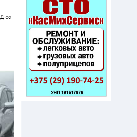
АД со