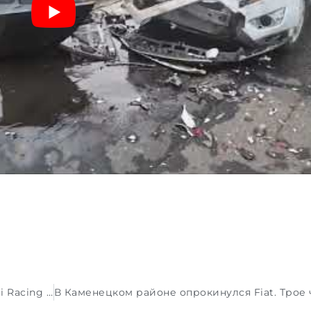
В 2027 году Alpine F1 превратится в Gucci Racing Alpine Formula One Team