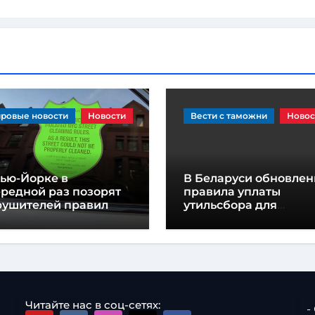
ровые новости
Новости
Вести с таможни
Новос
Нью-Йорке в
В Беларуси обновле
редной раз позорят
правила уплаты
рушителей правил
утильсбора для
рковки гигантскими
транспортных средст
клейками
шасси
Читайте нас в соц-сетях:
-