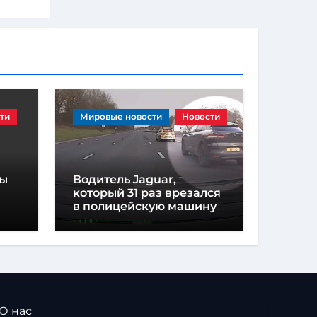
ти
Мировые новости
Новости
ны
Водитель Jaguar,
который 31 раз врезался
в полицейскую машину,
в и
приговорен к
тюремному заключению
 О нас