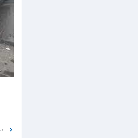
В Каменецком районе опрокинулся Fiat. Трое человек госпитализированы