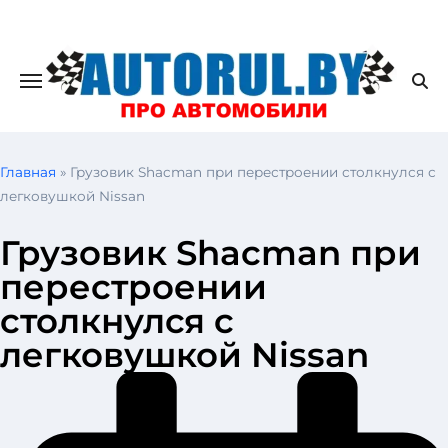
Главная
»
Грузовик Shacman при перестроении столкнулся с
легковушкой Nissan
Грузовик Shacman при
перестроении
столкнулся с
легковушкой Nissan