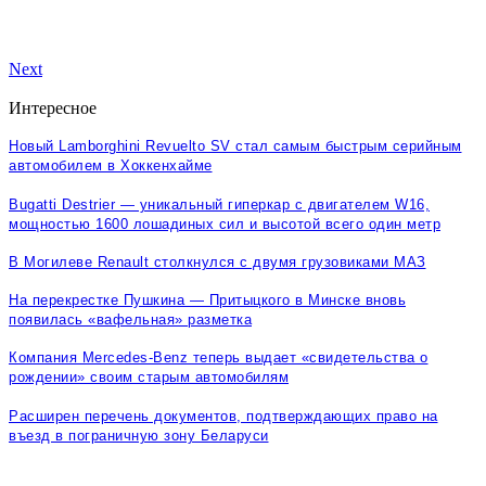
Next
Интересное
Новый Lamborghini Revuelto SV стал самым быстрым серийным
автомобилем в Хоккенхайме
Bugatti Destrier — уникальный гиперкар с двигателем W16,
мощностью 1600 лошадиных сил и высотой всего один метр
В Могилеве Renault столкнулся с двумя грузовиками МАЗ
На перекрестке Пушкина — Притыцкого в Минске вновь
появилась «вафельная» разметка
Компания Mercedes-Benz теперь выдает «свидетельства о
рождении» своим старым автомобилям
Расширен перечень документов, подтверждающих право на
въезд в пограничную зону Беларуси