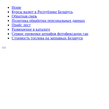
Skip
Home
to
Курсы валют в Республике Беларусь
content
Обратная связь
Политика обработки персональных данных
Прайс лист
Размещение в каталоге
Сервис проверки штрафов фотофиксации гаи
Стоимость топлива на заправках Беларуси
Авторулевой
Сайт про автомобили
Авторулевой