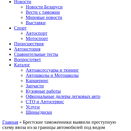
Сайт про автомобили
Новости
Новости Беларуси
Вести с таможни
Мировые новости
Выставки
Спорт
Автоспорт
Мотоспорт
Происшествия
Автоистория
Сравнительные тесты
Вопрос/ответ
Каталог
Автоакcессуары и тюнинг
Автошколы и Мотошколы
Каршеринг
Запчасти
Кузовные работы
Официальные дилеры легковых авто
СТО и Автосервис
Услуги
Шины/диски
Главная
»
Брестские таможенники выявили преступную
схему ввоза из-за границы автомобилей под видом