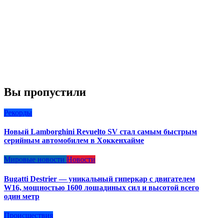
Вы пропустили
Рекорды
Новый Lamborghini Revuelto SV стал самым быстрым
серийным автомобилем в Хоккенхайме
Мировые новости
Новости
Bugatti Destrier — уникальный гиперкар с двигателем
W16, мощностью 1600 лошадиных сил и высотой всего
один метр
Происшествия