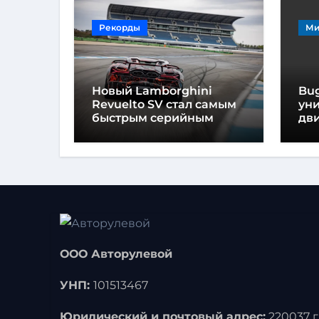
Рекорды
Ми
Новый Lamborghini
Bug
Revuelto SV стал самым
ун
быстрым серийным
дви
автомобилем в
мо
Хоккенхайме
ло
выс
ООО Авторулевой
УНП:
101513467
Юридический и почтовый адрес:
220037 г