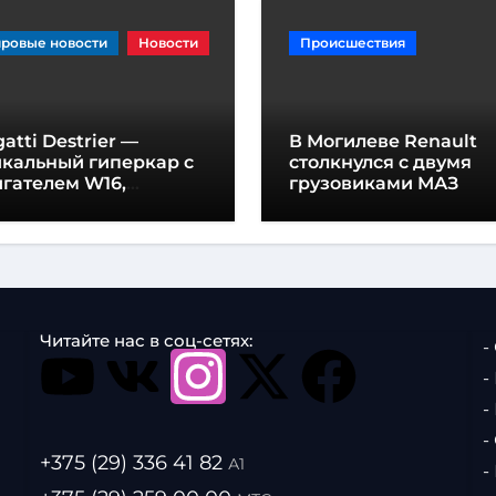
ровые новости
Новости
Происшествия
atti Destrier —
В Могилеве Renault
икальный гиперкар с
столкнулся с двумя
гателем W16,
грузовиками МАЗ
щностью 1600
шадиных сил и
отой всего один метр
Читайте нас в соц-сетях:
-
-
-
-
+375 (29) 336 41 82
А1
-
.