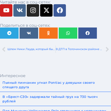
Читайте нас в соц-сетях:
Поделиться в соц-сетях:
Шлем Ники Лауда, который был на нем время аварии на Нюрбургринге, выставят на аукцион
В ДТП в Толочинском районе погибла пассажир
Интересное
Пьяный пинчанин угнал Pontiac у девушки своего
спящего друга
В «Брест-СЭЗ» задержали тайный груз на 730 тысяч
рублей
Под Минском Volkswagen Polo столкнулся с мотоциклом