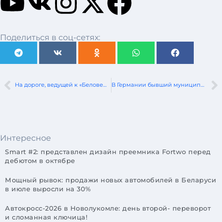
Поделиться в соц-сетях:
На дороге, ведущей к «Беловежской пуще», нанесут музыкальную разметку
В Германии бывший муниципальный служащий украл 1,9 миллиона евро из паркоматов
Интересное
Smart #2: представлен дизайн преемника Fortwo перед
дебютом в октябре
Мощный рывок: продажи новых автомобилей в Беларуси
в июле выросли на 30%
Автокросс-2026 в Новолукомле: день второй- переворот
и сломанная ключица!