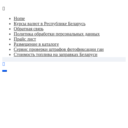
Skip
to
Home
content
Курсы валют в Республике Беларусь
Обратная связь
Политика обработки персональных данных
Прайс лист
Размещение в каталоге
Сервис проверки штрафов фотофиксации гаи
Стоимость топлива на заправках Беларуси
Авторулевой
Сайт про автомобили