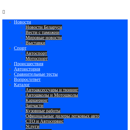
Авторулевой
Сайт про автомобили
Новости
Новости Беларуси
Вести с таможни
Мировые новости
Выставки
Спорт
Автоспорт
Мотоспорт
Происшествия
Автоистория
Сравнительные тесты
Вопрос/ответ
Каталог
Автоакcессуары и тюнинг
Автошколы и Мотошколы
Каршеринг
Запчасти
Кузовные работы
Официальные дилеры легковых авто
СТО и Автосервис
Услуги