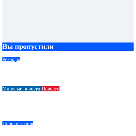
Вы пропустили
Рекорды
Новый Lamborghini Revuelto SV стал самым быстрым
серийным автомобилем в Хоккенхайме
Мировые новости
Новости
Bugatti Destrier — уникальный гиперкар с двигателем
W16, мощностью 1600 лошадиных сил и высотой всего
один метр
Происшествия
В Могилеве Renault столкнулся с двумя грузовиками МАЗ