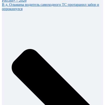
России» – 2026
В д. Ольманы водитель самоходного ТС протаранил забор и
опрокинулся