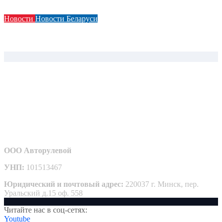
Новости
Новости Беларуси
На перекрестке Пушкина — Притыцкого в Минске вновь
появилась «вафельная» разметка
ООО Авторулевой
УНП:
101513467
Юридический и почтовый адрес:
220037 г. Минск, пер.
Уральский д.15 оф. 558
Читайте нас в соц-сетях:
Youtube