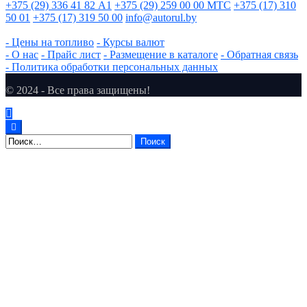
+375 (29) 336 41 82
А1
+375 (29) 259 00 00
МТС
+375 (17) 310
50 01
+375 (17) 319 50 00
info@autorul.by
- Цены на топливо
- Курсы валют
- О нас
- Прайс лист
- Размещение в каталоге
- Обратная связь
- Политика обработки персональных данных
© 2024 - Все права защищены!
Найти: