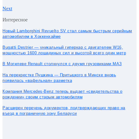
Next
Интересное
Новый Lamborghini Revuelto SV стал самым быстрым серийным
автомобилем в Хоккенхайме
Bugatti Destrier — уникальный гиперкар с двигателем W16,
мощностью 1600 лошадиных сил и высотой всего один метр
В Могилеве Renault столкнулся с двумя грузовиками МАЗ
На перекрестке Пушкина — Притыцкого в Минске вновь
появилась «вафельная» разметка
Компания Mercedes-Benz теперь выдает «свидетельства о
рождении» своим старым автомобилям
Расширен перечень документов, подтверждающих право на
въезд в пограничную зону Беларуси