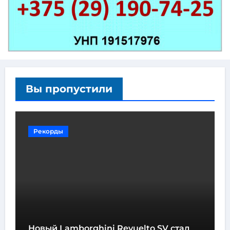
Вы пропустили
Рекорды
Новый Lamborghini Revuelto SV стал