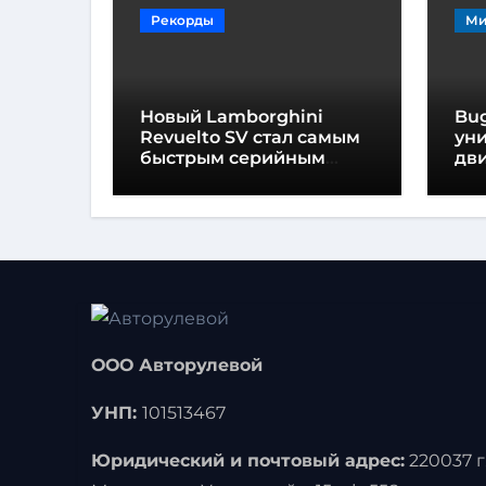
Рекорды
Ми
Новый Lamborghini
Bug
Revuelto SV стал самым
ун
быстрым серийным
дви
автомобилем в
мо
Хоккенхайме
ло
выс
ООО Авторулевой
УНП:
101513467
Юридический и почтовый адрес:
220037 г