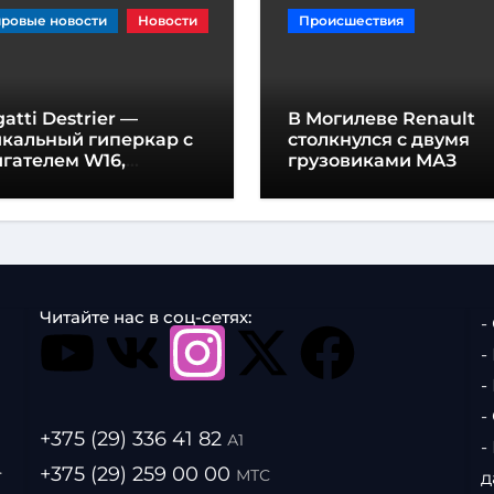
ровые новости
Новости
Происшествия
atti Destrier —
В Могилеве Renault
икальный гиперкар с
столкнулся с двумя
гателем W16,
грузовиками МАЗ
щностью 1600
шадиных сил и
отой всего один метр
Читайте нас в соц-сетях:
-
-
-
-
+375 (29) 336 41 82
А1
-
.
+375 (29) 259 00 00
МТС
д