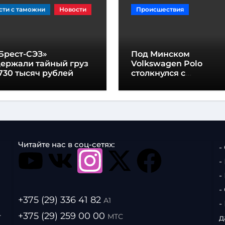
сти с таможни
Новости
Происшествия
Брест-СЭЗ»
Под Минском
держали тайный груз
Volkswagen Polo
730 тысяч рублей
столкнулся с
мотоциклом Yamaha
Читайте нас в соц-сетях:
-
-
-
-
+375 (29) 336 41 82
А1
-
.
+375 (29) 259 00 00
МТС
д