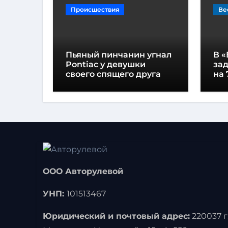
Происшествия
Ве
Пьяный пинчанин угнал
В «
Pontiac у девушки
за
своего спящего друга
на 
ООО Авторулевой
УНП:
101513467
Юридический и почтовый адрес:
220037 г