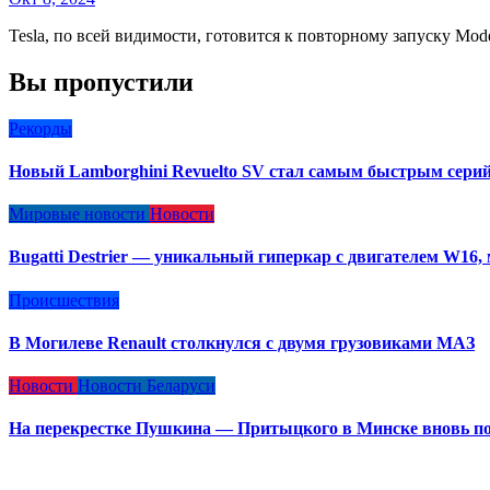
Tesla, по всей видимости, готовится к повторному запуску 
Вы пропустили
Рекорды
Новый Lamborghini Revuelto SV стал самым быстрым сери
Мировые новости
Новости
Bugatti Destrier — уникальный гиперкар с двигателем W16
Происшествия
В Могилеве Renault столкнулся с двумя грузовиками МАЗ
Новости
Новости Беларуси
На перекрестке Пушкина — Притыцкого в Минске вновь по