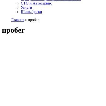
СТО и Автосервис
Услуги
Шины/диски
Главная
»
пробег
пробег