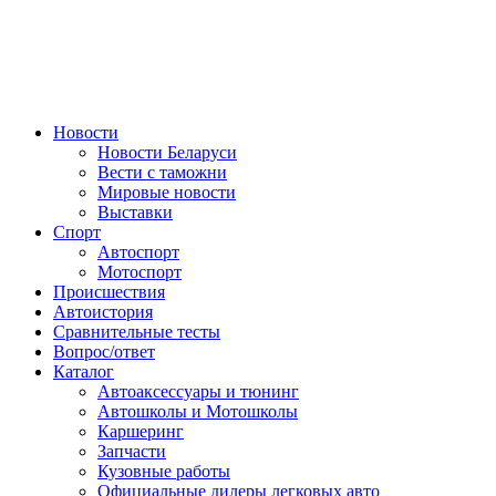
Авторулевой
Сайт про автомобили
Новости
Новости Беларуси
Вести с таможни
Мировые новости
Выставки
Спорт
Автоспорт
Мотоспорт
Происшествия
Автоистория
Сравнительные тесты
Вопрос/ответ
Каталог
Автоакcессуары и тюнинг
Автошколы и Мотошколы
Каршеринг
Запчасти
Кузовные работы
Официальные дилеры легковых авто