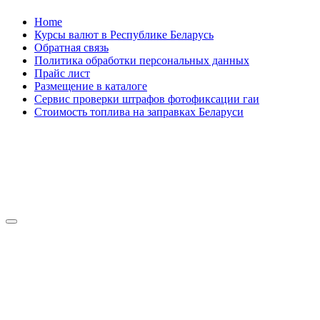
Skip
Home
to
Курсы валют в Республике Беларусь
content
Обратная связь
Политика обработки персональных данных
Прайс лист
Размещение в каталоге
Сервис проверки штрафов фотофиксации гаи
Стоимость топлива на заправках Беларуси
Авторулевой
Сайт про автомобили